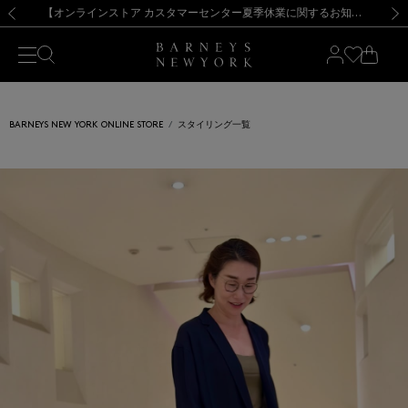
熊本県を中心とした地震の影響によるお荷物のお届けについて
【夏季休業に伴う出荷一時停止のお知らせ】(2026.8.7)
【夏季休業に伴う出荷一時停止のお知らせ】(2026.8.7)
【開催中】SUMMER SALEのご案内・ご注意事項
【オンラインストア カスタマーセンター夏季休業に関するお知らせ】（2026.8.7）
新規登録のお客様も対象！＜MY BARNEYS＞会員のお客様は11,000円（税込）以上のお買上げで常時送料無料！お買い物の際は会員登録を！
【夏季休業に伴う返品・交換承り一時停止のお知らせ】（2026.8.5）
新規登録のお客様も対象！＜MY BARNEYS＞会員のお客様は11,000円（税込）以上のお買上げで常時送料無料！お買い物の際は会員登録を！
前の画像
次の
BARNEYS NEW YORK ONLINE STORE
スタイリング一覧