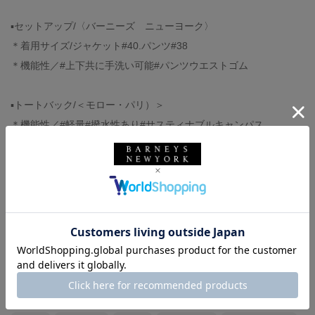
▪️セットアップ/〈バーニーズ ニューヨーク〉
＊着用サイズ/ジャケット#40.パンツ#38
＊機能性／#上下共に手洗い可能#パンツウエストゴム
▪️トートバック/＜モロー・パリ）＞
＊機能性／#軽量#撥水性あり#サスティナブルキャンパス
▪️フラットシューズ/〈バーニーズ ニューヨーク〉
※着用サイズ/38
▪️インナー私物
バーニーズ ニューヨーク
BARNEYS NEW YORK
MOREAU PARIS
ウィメンズウェア
バッグ
パンツ
セットアップ
ビジネスジャケット