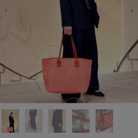
前の画像
次