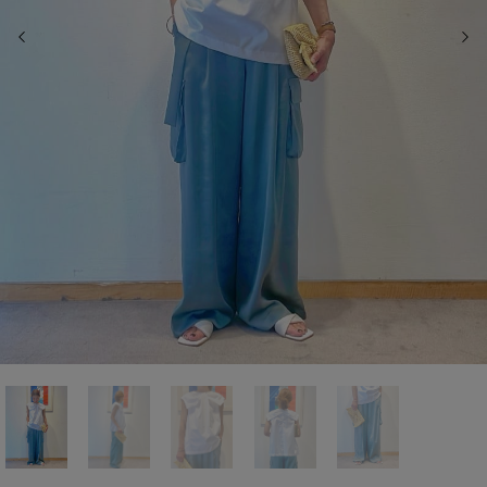
前の画像
次