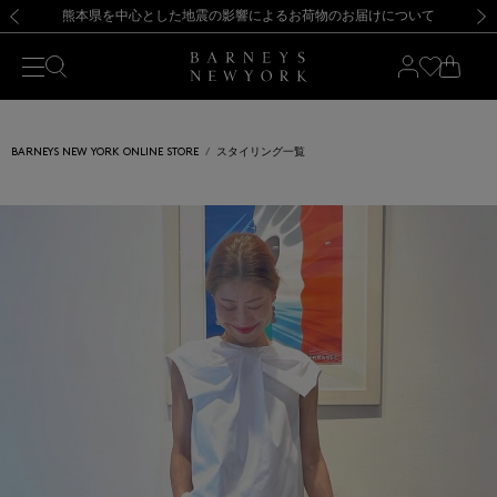
熊本県を中心とした地震の影響によるお荷物のお届けについて
【開催中】SUMMER SALEのご案内・ご注意事項
新規登録のお客様も対象！＜MY BARNEYS＞会員のお客様は11,000円（税込）以上のお買上げで常時送料無料！お買い物の際は会員登録を！
【夏季休業に伴う返品・交換承り一時停止のお知らせ】（2026.8.5）
新規登録のお客様も対象！＜MY BARNEYS＞会員のお客様は11,000円（税込）以上のお買上げで常時送料無料！お買い物の際は会員登録を！
【夏季休業に伴う返品・交換承り一時停止のお知らせ】（2026.8.5）
前の画像
次の
BARNEYS NEW YORK ONLINE STORE
スタイリング一覧