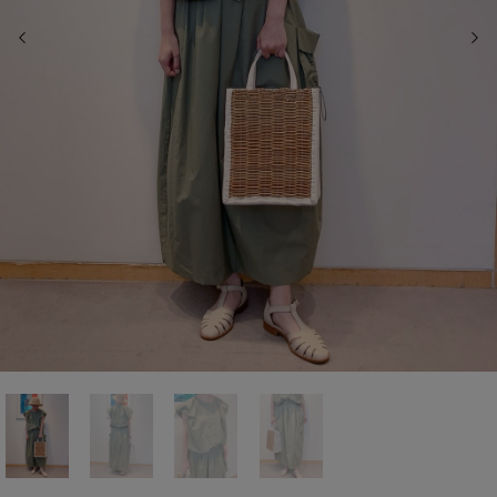
前の画像
次