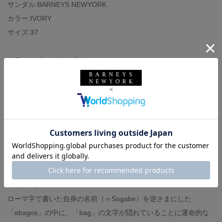
サンダル:BARNEYS NEWYORK
カラー:IVORY
サイズ:37
フラットグルカサンダル
甲の部分もきちんとカバーする安心の着用感があり、ローヒール
で歩きやすさにも配慮。
バッグ:EBAGOS
カラー:IVORY
サイズ:M
デザイナー曽我部美加により1997年に設立されたブランド＜（エ
バゴス＞。
ローマ字で書いた自身の名前（＝Sogabe）を逆さまにした
「ebagos」の中に、「bag」の文字が隠れていることに運命的な