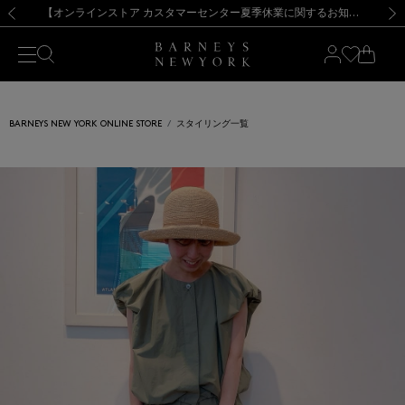
熊本県を中心とした地震の影響によるお荷物のお届けについて
【夏季休業に伴う出荷一時停止のお知らせ】(2026.8.7)
【夏季休業に伴う出荷一時停止のお知らせ】(2026.8.7)
【開催中】SUMMER SALEのご案内・ご注意事項
【オンラインストア カスタマーセンター夏季休業に関するお知らせ】（2026.8.7）
新規登録のお客様も対象！＜MY BARNEYS＞会員のお客様は11,000円（税込）以上のお買上げで常時送料無料！お買い物の際は会員登録を！
【夏季休業に伴う返品・交換承り一時停止のお知らせ】（2026.8.5）
新規登録のお客様も対象！＜MY BARNEYS＞会員のお客様は11,000円（税込）以上のお買上げで常時送料無料！お買い物の際は会員登録を！
前の画像
次の
BARNEYS NEW YORK ONLINE STORE
スタイリング一覧