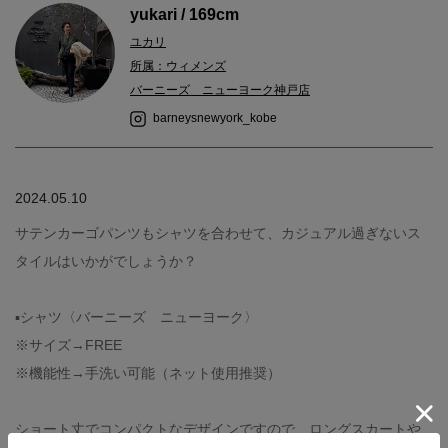
yukari / 169cm
ユカリ
所属：ウィメンズ
バーニーズ ニューヨーク神戸店
barneysnewyork_kobe
2024.05.10
サテンカーゴパンツもシャツを合わせて、カジュアル過ぎないス
タイルはいかがでしょうか？
▪️シャツ〈バーニーズ ニューヨーク〉
※サイズ→FREE
※機能性→手洗い可能（ネット使用推奨）
ショート丈でコンパクトなデザインですので、ロングスカートや