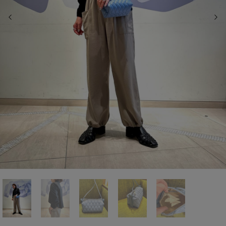
前の画像
次