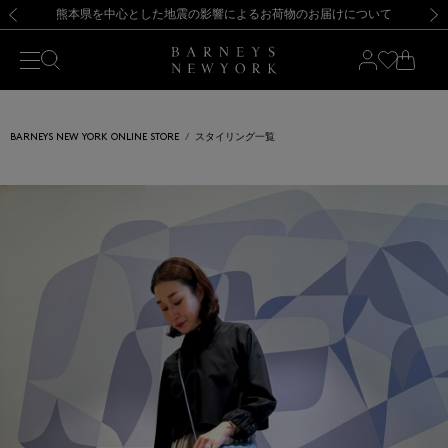
熊本県を中心とした地震の影響によるお荷物のお届けについて
【開催中】SUMMER SALEのご案内・ご注意事項
新規登録のお客様も対象！＜MY BARNEYS＞会員のお客様は11,000円（税込）以上のお買上げで常時送料無料！お買い物の際は会員登録を！
【夏季休業に伴う返品・交換承り一時停止のお知らせ】（2026.8.5）
新規登録のお客様も対象！＜MY BARNEYS＞会員のお客様は11,000円（税込）以上のお買上げで常時送料無料！お買い物の際は会員登録を！
【夏季休業に伴う返品・交換承り一時停止のお知らせ】（2026.8.5）
前の画像
次の
BARNEYS NEW YORK ONLINE STORE
スタイリング一覧