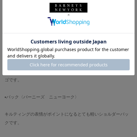
ワンピースに羽織として着ても◎
サイドからバックにかけてカーブがかかっているので優しい雰囲
気が出せます。
▪️サテンカーゴパンツ〈バーニーズ ニューヨーク〉
※サイズ→38サイズ
※機能性→手洗い可能／ゴムウエストにドローストリング付き
サラサラした感触で履き心地も良くシワも気にならない優秀カー
ゴです。
▪️バック〈バーニーズ ニューヨーク〉
キルティングの表情がポイントになるとても軽いショルダーバッ
クです。