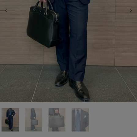
前の画像
次