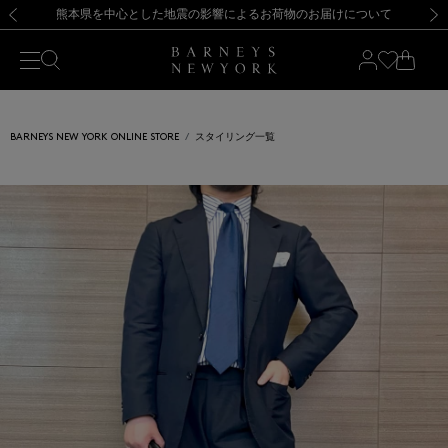
熊本県を中心とした地震の影響によるお荷物のお届けについて
【開催中】SUMMER SALEのご案内・ご注意事項
新規登録のお客様も対象！＜MY BARNEYS＞会員のお客様は11,000円（税込）以上のお買上げで常時送料無料！お買い物の際は会員登録を！
【夏季休業に伴う返品・交換承り一時停止のお知らせ】（2026.8.5）
新規登録のお客様も対象！＜MY BARNEYS＞会員のお客様は11,000円（税込）以上のお買上げで常時送料無料！お買い物の際は会員登録を！
【夏季休業に伴う返品・交換承り一時停止のお知らせ】（2026.8.5）
前の画像
次の
BARNEYS NEW YORK ONLINE STORE
スタイリング一覧