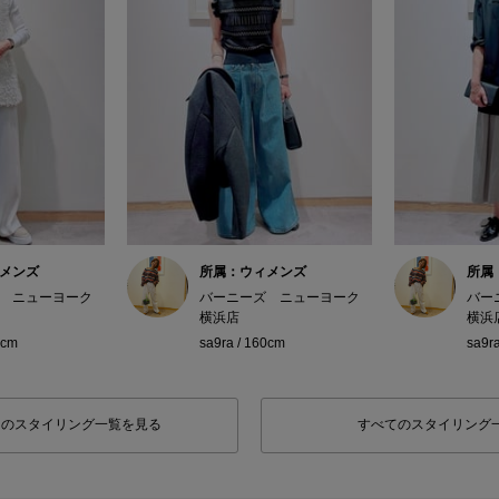
メンズ
所属：ウィメンズ
所属
 ニューヨーク
バーニーズ ニューヨーク
バー
横浜店
横浜
0cm
sa9ra / 160cm
sa9r
フのスタイリング一覧を見る
すべてのスタイリング