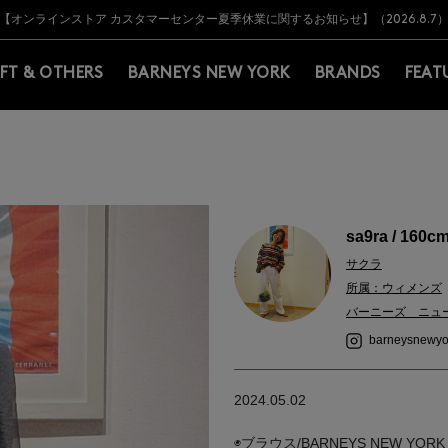
Y BARNEYS＞会員のお客様は11,000円（税込）以上のお買上げで常時送料無
Y BARNEYS＞会員のお客様は11,000円（税込）以上のお買上げで常時送料無
【オンラインストア カスタマーセンター夏季休業に関するお知らせ】（2026.8.7
【夏季休業に伴う返品・交換承り一時停止のお知らせ】（2026.8.5）
熊本県を中心とした地震の影響によるお荷物のお届けについて
【夏季休業に伴う出荷一時停止のお知らせ】(2026.8.7)
【夏季休業に伴う出荷一時停止のお知らせ】(2026.8.7)
【開催中】SUMMER SALEのご案内・ご注意事項
IFT & OTHERS
BARNEYS NEW YORK
BRANDS
FEAT
sa9ra / 160c
サクラ
所属：ウィメンズ
バーニーズ ニュ
barneysnewyo
2024.05.02
◉ブラウス/BARNEYS NEW YORK