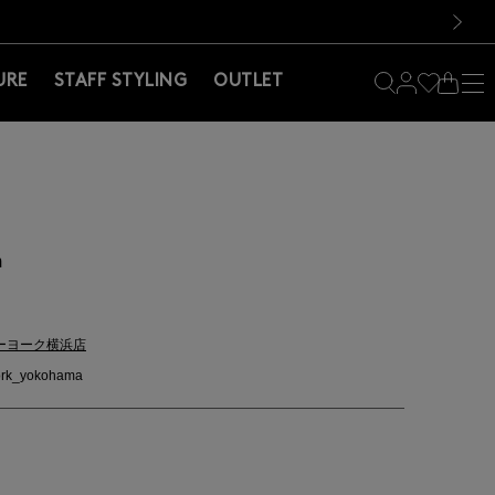
料！お買い物の際は会員登録を！
料！お買い物の際は会員登録を！
）
次の画像
URE
STAFF STYLING
OUTLET
m
ーヨーク横浜店
rk_yokohama