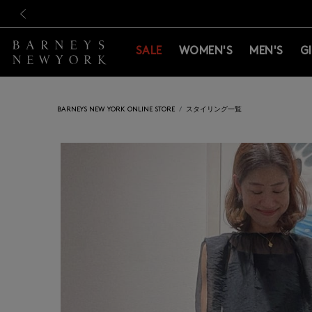
新規登録のお客様も対象！＜M
新規登録のお客様も対象！＜M
前の画像
SALE
WOMEN'S
MEN'S
G
BARNEYS NEW YORK ONLINE STORE
スタイリング一覧