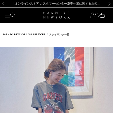
熊本県を中心とした地震の影響によるお荷物のお届けについて
【夏季休業に伴う出荷一時停止のお知らせ】(2026.8.7)
【夏季休業に伴う出荷一時停止のお知らせ】(2026.8.7)
【開催中】SUMMER SALEのご案内・ご注意事項
【オンラインストア カスタマーセンター夏季休業に関するお知らせ】（2026.8.7）
新規登録のお客様も対象！＜MY BARNEYS＞会員のお客様は11,000円（税込）以上のお買上げで常時送料無料！お買い物の際は会員登録を！
【夏季休業に伴う返品・交換承り一時停止のお知らせ】（2026.8.5）
新規登録のお客様も対象！＜MY BARNEYS＞会員のお客様は11,000円（税込）以上のお買上げで常時送料無料！お買い物の際は会員登録を！
前の画像
次の
BARNEYS NEW YORK ONLINE STORE
スタイリング一覧