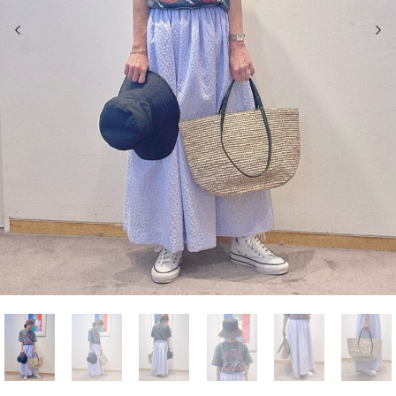
前の画像
次