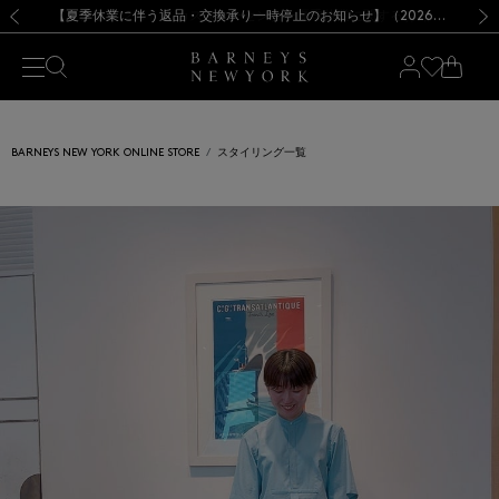
熊本県を中心とした地震の影響によるお荷物のお届けについて
【夏季休業に伴う出荷一時停止のお知らせ】(2026.8.7)
【夏季休業に伴う出荷一時停止のお知らせ】(2026.8.7)
【開催中】SUMMER SALEのご案内・ご注意事項
【オンラインストア カスタマーセンター夏季休業に関するお知らせ】（2026.8.7）
新規登録のお客様も対象！＜MY BARNEYS＞会員のお客様は11,000円（税込）以上のお買上げで常時送料無料！お買い物の際は会員登録を！
【夏季休業に伴う返品・交換承り一時停止のお知らせ】（2026.8.5）
新規登録のお客様も対象！＜MY BARNEYS＞会員のお客様は11,000円（税込）以上のお買上げで常時送料無料！お買い物の際は会員登録を！
前の画像
次の
BARNEYS NEW YORK ONLINE STORE
スタイリング一覧