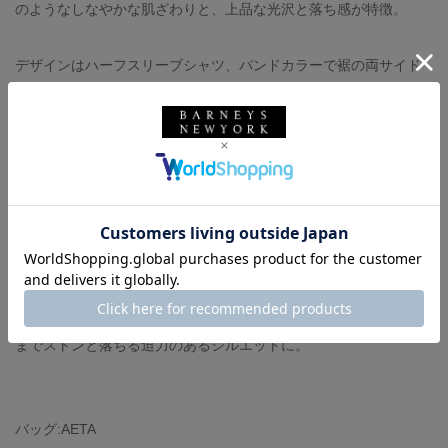
のようなしなやかな肌ざわりと、上品な光沢と落ち感が特徴。
デザインはハーフスリーブシャツ、バンドカラーで裾の両サイド
に深めのスリット入りで前後差のあるシルエットになります。
パンツ:AURALEE
カラー:BLACK
サイズ:1
ボリュームのあるワイドストレートシルエットで仕立てられたト
ラウザーズ。
ウエストにタックを2本入れることで腿回りにゆとりを持たせ、裾
までストンと落ちる迫力のあるシルエットに。
バッグ:AETA