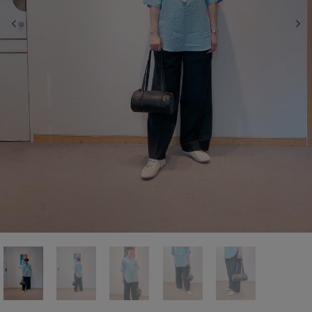
前の画像
次