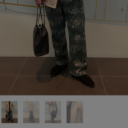
前の画像
次