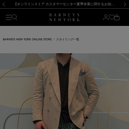
熊本県を中心とした地震の影響によるお荷物のお届けについて
【夏季休業に伴う出荷一時停止のお知らせ】(2026.8.7)
【夏季休業に伴う出荷一時停止のお知らせ】(2026.8.7)
【開催中】SUMMER SALEのご案内・ご注意事項
【オンラインストア カスタマーセンター夏季休業に関するお知らせ】（2026.8.7）
新規登録のお客様も対象！＜MY BARNEYS＞会員のお客様は11,000円（税込）以上のお買上げで常時送料無料！お買い物の際は会員登録を！
【夏季休業に伴う返品・交換承り一時停止のお知らせ】（2026.8.5）
新規登録のお客様も対象！＜MY BARNEYS＞会員のお客様は11,000円（税込）以上のお買上げで常時送料無料！お買い物の際は会員登録を！
前の画像
次の
BARNEYS NEW YORK ONLINE STORE
スタイリング一覧