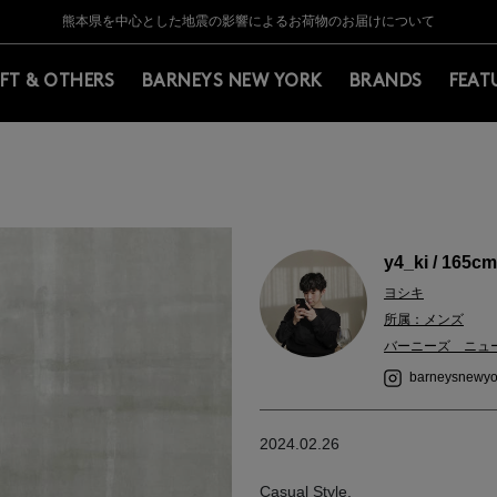
Y BARNEYS＞会員のお客様は11,000円（税込）以上のお買上げで常時送料無
Y BARNEYS＞会員のお客様は11,000円（税込）以上のお買上げで常時送料無
【夏季休業に伴う返品・交換承り一時停止のお知らせ】（2026.8.5）
【夏季休業に伴う返品・交換承り一時停止のお知らせ】（2026.8.5）
熊本県を中心とした地震の影響によるお荷物のお届けについて
【開催中】SUMMER SALEのご案内・ご注意事項
IFT & OTHERS
BARNEYS NEW YORK
BRANDS
FEAT
y4_ki / 165cm
ヨシキ
所属：メンズ
バーニーズ ニュ
barneysnewyo
2024.02.26
Casual Style.