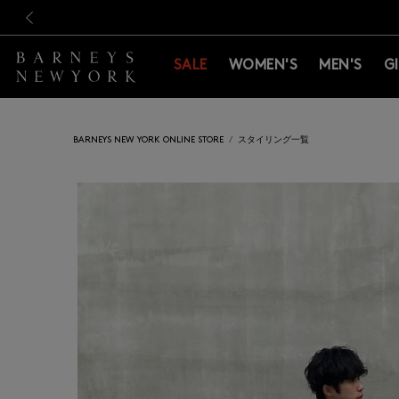
新規登録のお客様も対象！＜M
新規登録のお客様も対象！＜M
前の画像
SALE
WOMEN'S
MEN'S
G
BARNEYS NEW YORK ONLINE STORE
スタイリング一覧