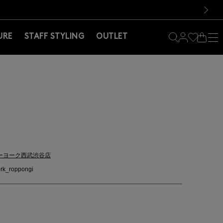
料！お買い物の際は会員登録を！
料！お買い物の際は会員登録を！
次の画像
URE
STAFF STYLING
OUTLET
ーヨーク西武渋谷店
rk_roppongi