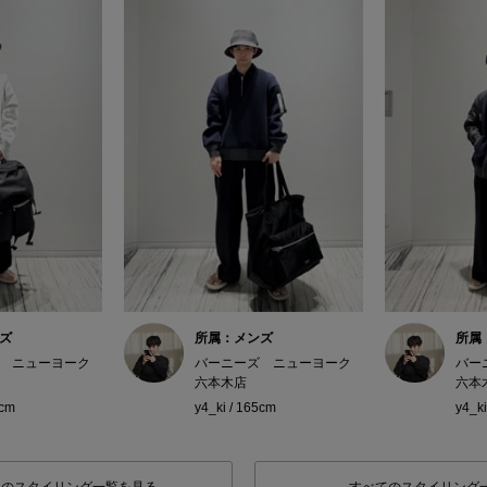
ズ
所属：メンズ
所属
 ニューヨーク
バーニーズ ニューヨーク
バー
六本木店
六本
5cm
y4_ki / 165cm
y4_ki