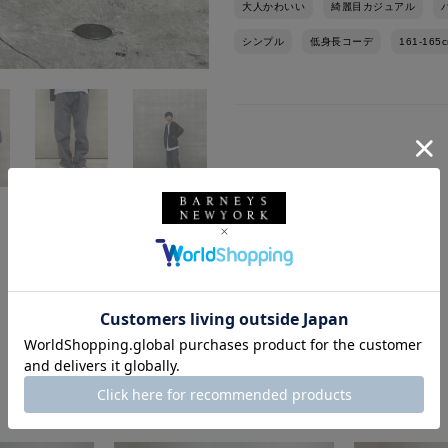
大人かわいい
綺麗目カジュアル
シンプル
低身長コーデ
161-165
このスタッフの他のスタイリング