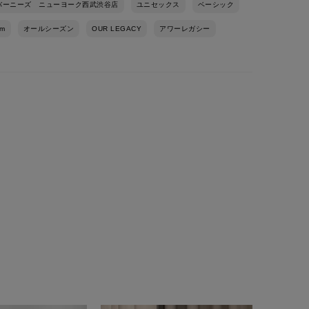
バーニーズ ニューヨーク西武渋谷店
ユニセックス
ベーシック
cm
オールシーズン
OUR LEGACY
アワーレガシー