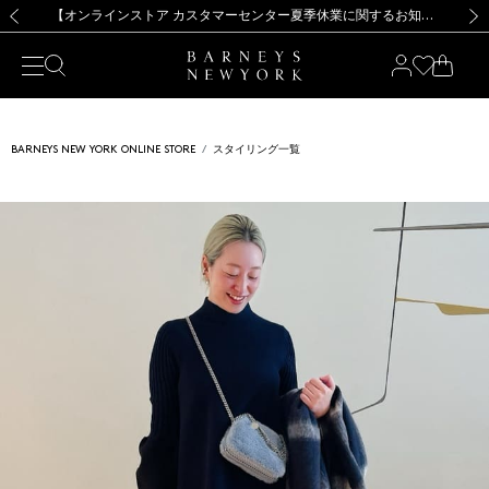
熊本県を中心とした地震の影響によるお荷物のお届けについて
【夏季休業に伴う出荷一時停止のお知らせ】(2026.8.7)
【夏季休業に伴う出荷一時停止のお知らせ】(2026.8.7)
【開催中】SUMMER SALEのご案内・ご注意事項
【オンラインストア カスタマーセンター夏季休業に関するお知らせ】（2026.8.7）
新規登録のお客様も対象！＜MY BARNEYS＞会員のお客様は11,000円（税込）以上のお買上げで常時送料無料！お買い物の際は会員登録を！
【夏季休業に伴う返品・交換承り一時停止のお知らせ】（2026.8.5）
新規登録のお客様も対象！＜MY BARNEYS＞会員のお客様は11,000円（税込）以上のお買上げで常時送料無料！お買い物の際は会員登録を！
前の画像
次の
BARNEYS NEW YORK ONLINE STORE
スタイリング一覧