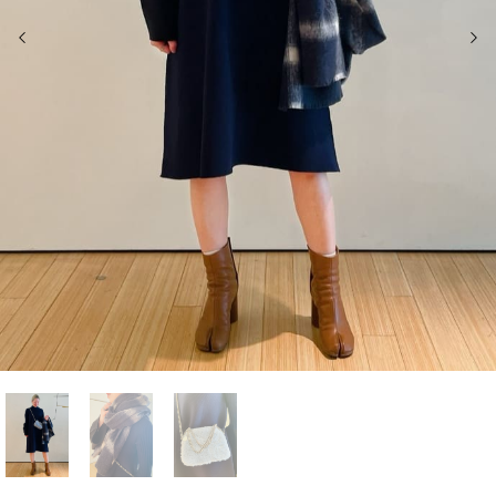
前の画像
次