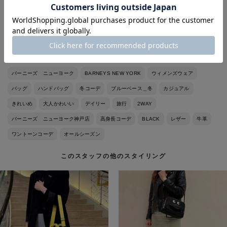
アイボリー、ライトブルーの3色展開ですので是非店頭でも見比べ
てみて下さい！
バーニーズ ニューヨーク
BARNEYS NEW YORK
ウィメンズウェア
バッグ
ハンドバッグ
冬コーデ
ブルーベース＿冬
カジュアル
きれいめ
大人かわいい
デイリー
旅行
2WAY
バーニーズ ニューヨーク神戸店
高身長コーデ
BLACK
レザー
牛革
ワントーンコーデ
オールシーズン
このスタッフの他のスタイリング