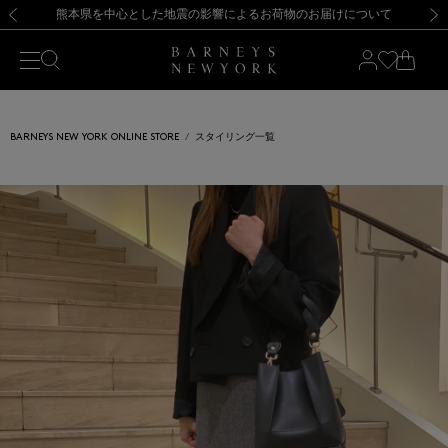
熊本県を中心とした地震の影響によるお荷物のお届けについて
【開催中】SUMMER SALEのご案内・ご注意事項
新規登録のお客様も対象！＜MY BARNEYS＞会員のお客様は11,000円（税込）以上のお買上げで常時送料無料！お買い物の際は会員登録を！
【夏季休業に伴う返品・交換承り一時停止のお知らせ】（2026.8.5）
新規登録のお客様も対象！＜MY BARNEYS＞会員のお客様は11,000円（税込）以上のお買上げで常時送料無料！お買い物の際は会員登録を！
【夏季休業に伴う返品・交換承り一時停止のお知らせ】（2026.8.5）
前の画像
次の
BARNEYS NEW YORK ONLINE STORE
スタイリング一覧