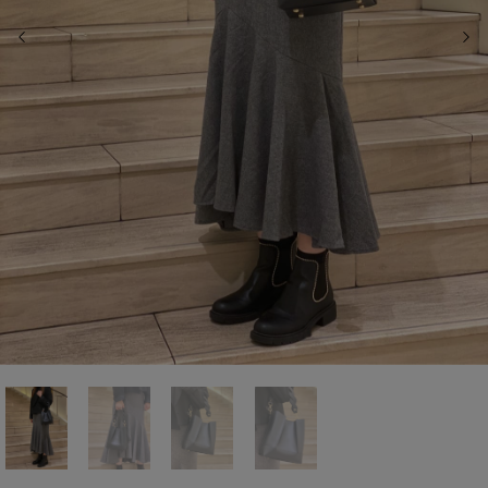
前の画像
次