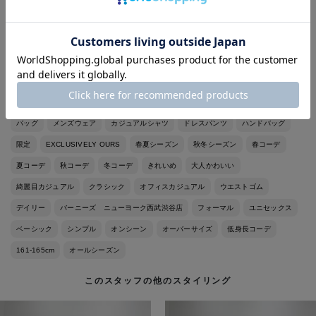
Tops: JIL SANDER (size38) 別注
Bottoms,Bag: THE ROW (sizeXS) 別注
Shoes: MAISON MARGIELA (私物)
ジル サンダー
JIL SANDER
ザ ロウ
THE ROW
ウィメンズウェア
バッグ
メンズウェア
カジュアルシャツ
ドレスパンツ
ハンドバッグ
限定
EXCLUSIVELY OURS
春夏シーズン
秋冬シーズン
春コーデ
夏コーデ
秋コーデ
冬コーデ
きれいめ
大人かわいい
綺麗目カジュアル
クラシック
オフィスカジュアル
ウエストゴム
デイリー
バーニーズ ニューヨーク西武渋谷店
フォーマル
ユニセックス
ベーシック
シンプル
オンシーン
オーバーサイズ
低身長コーデ
161-165cm
オールシーズン
このスタッフの他のスタイリング