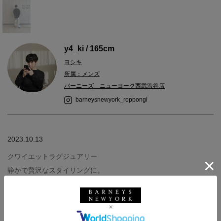
y4_ki / 165cm
ヨシキ
所属：メンズ
バーニーズ ニューヨーク西武渋谷店
barneysnewyork_roppongi
2023.10.13
クワイエットラグジュアリー
静かで贅沢なスタイリングに。
男性でも女性にもおすすめの組み合わせです◎