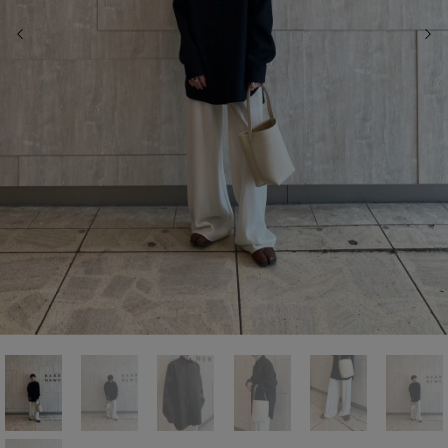
前の画像
次