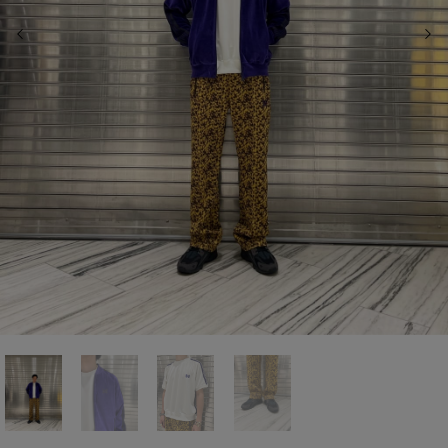
前の画像
次