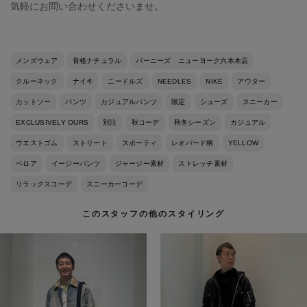
気軽にお問い合わせくださいませ。
メンズウェア
骨格ナチュラル
バーニーズ ニューヨーク六本木店
クルーネック
ナイキ
ニードルズ
NEEDLES
NIKE
アウター
カットソー
パンツ
カジュアルパンツ
限定
シューズ
スニーカー
EXCLUSIVELY OURS
別注
秋コーデ
秋冬シーズン
カジュアル
ウエストゴム
ストリート
スポーティ
レオパード柄
YELLOW
ベロア
イージーパンツ
ジャージー素材
ストレッチ素材
リラックスコーデ
スニーカーコーデ
このスタッフの他のスタイリング