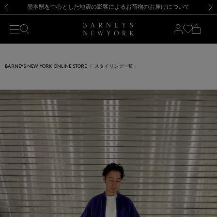
熊本県を中心とした地震の影響によるお荷物のお届けについて
【開催中】SUMMER SALEのご案内・ご注意事項
新規登録のお客様も対象！＜MY BARNEYS＞会員のお客様は11,000円（税込）以上のお買上げで常時送料無料！お買い物の際は会員登録を！
【夏季休業に伴う返品・交換承り一時停止のお知らせ】（2026.8.5）
新規登録のお客様も対象！＜MY BARNEYS＞会員のお客様は11,000円（税込）以上のお買上げで常時送料無料！お買い物の際は会員登録を！
【夏季休業に伴う返品・交換承り一時停止のお知らせ】（2026.8.5）
前の画像
次の
BARNEYS NEW YORK ONLINE STORE
スタイリング一覧