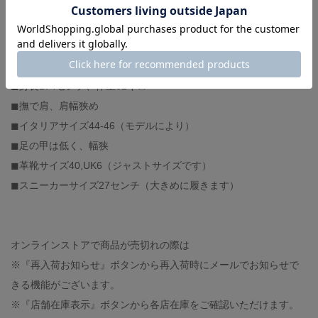
pants : NEEDLES（着用サイズ S）
shoes : NIKE（着用サイズ 27）
-スタッフ体型-
◼︎身長174センチ、体重62キロ
◼︎撫で肩、肩幅狭め
◼︎イタリアサイズ44-46（モデルにより）
◼︎足の甲は低く、幅狭
◼︎革靴サイズ40,UK6（ジャストサイズです）
◼︎スニーカーサイズ27センチ（大きめに履きます）
オンラインストアで商品が売切れの際は
※『再入荷お知らせ』ボタンから再入荷時にメールでお知らせで
きる機能がございます。
※『店舗在庫表示』ボタンから各店在庫をご確認いただけます。