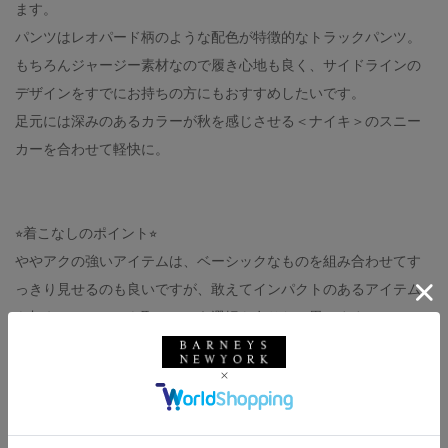
ます。
パンツはレオパード柄のような配色が特徴的なトラックパンツ。
もちろんジャージー素材なので履き心地も良く、サイドラインの
デザインをすでにお持ちの方にもおすすめしたいです。
足元には深みのあるカラーが秋を感じさせる＜ナイキ＞のスニー
カーを合わせて軽快に。
⭐︎着こなしのポイント⭐︎
ややアクの強いアイテムは、ベーシックなものを組み合わせてす
っきり見せるのも良いですが、敢えてインパクトのあるアイテム
を加えてバランスを取るという選択も有りだと思います。
是非お試しくださいませ。
outer : NEEDLES（着用サイズ M）
t-shirt : NEEDLES（着用サイズ S）