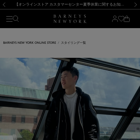
熊本県を中心とした地震の影響によるお荷物のお届けについて
【夏季休業に伴う出荷一時停止のお知らせ】(2026.8.7)
【夏季休業に伴う出荷一時停止のお知らせ】(2026.8.7)
【開催中】SUMMER SALEのご案内・ご注意事項
【オンラインストア カスタマーセンター夏季休業に関するお知らせ】（2026.8.7）
新規登録のお客様も対象！＜MY BARNEYS＞会員のお客様は11,000円（税込）以上のお買上げで常時送料無料！お買い物の際は会員登録を！
【夏季休業に伴う返品・交換承り一時停止のお知らせ】（2026.8.5）
新規登録のお客様も対象！＜MY BARNEYS＞会員のお客様は11,000円（税込）以上のお買上げで常時送料無料！お買い物の際は会員登録を！
前の画像
次の
BARNEYS NEW YORK ONLINE STORE
スタイリング一覧