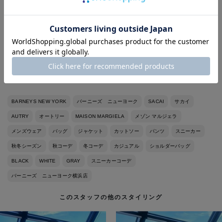
プルにまとめると良いかと思います◎
ゆったりとしたサイズ感ですので、Tシャツからニットまでインナ
ーも調整してご着用いただけます！
スタッフ身長:175cm/体重:60kg
普段着用サイズ:靴27.5cm
BARNEYS NEW YORK
バーニーズ ニューヨーク
SACAI
サカイ
AUTRY
オートリー
MAISON MARGIELA
メゾン マルジェラ
メンズウェア
バッグ
ジャケット
カットソー
パンツ
スニーカー
秋冬シーズン
秋コーデ
冬コーデ
カジュアル
ショルダーバッグ
BLACK
WHITE
GRAY
スニーカーコーデ
バーニーズ ニューヨーク横浜店
このスタッフの他のスタイリング