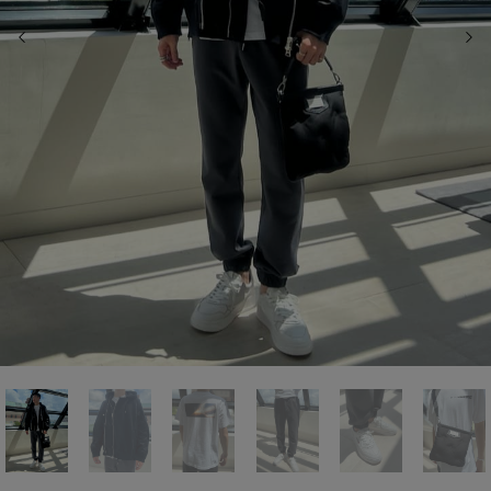
前の画像
次