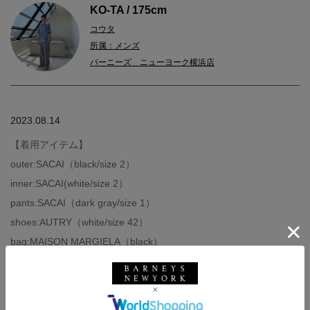
KO-TA / 175cm
コウタ
所属：メンズ
バーニーズ ニューヨーク横浜店
2023.08.14
【着用アイテム】
outer:SACAI（black/size 2）
inner:SACAI(white/size 2）
pants:SACAI（dark gray/size 1）
shoes:AUTRY（white/size 42）
bag:MAISON MARGIELA（black）
＜サカイ＞の得意とするドッキングシリーズからジップアップパ
ーカーを軸にスタイリングしました。
着るだけで存在感のあるパーカーですので、他のアイテムはシン