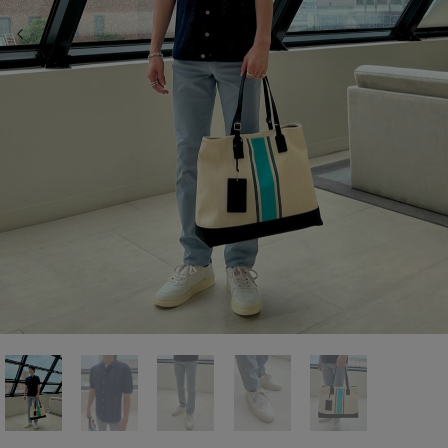
前の画像
次