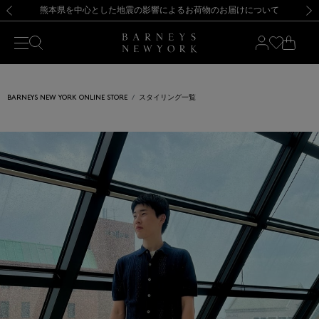
熊本県を中心とした地震の影響によるお荷物のお届けについて
【開催中】SUMMER SALEのご案内・ご注意事項
新規登録のお客様も対象！＜MY BARNEYS＞会員のお客様は11,000円（税込）以上のお買上げで常時送料無料！お買い物の際は会員登録を！
【夏季休業に伴う返品・交換承り一時停止のお知らせ】（2026.8.5）
新規登録のお客様も対象！＜MY BARNEYS＞会員のお客様は11,000円（税込）以上のお買上げで常時送料無料！お買い物の際は会員登録を！
【夏季休業に伴う返品・交換承り一時停止のお知らせ】（2026.8.5）
前の画像
次の
BARNEYS NEW YORK ONLINE STORE
スタイリング一覧