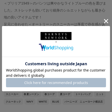
＜ブリリア1949＞のパンツは爽やかなライトブルーの色を選びま
した。ストレッチも効いており細身のシルエットながらも履き心
地の良いアイテムです！
足元に合わせた＜オートリー＞のスニーカーは厚底で存在感があ
りながらもオフホワイトのような色合いでどんなスタイリングに
溶け込みやすい万能アイテム◎
スタッフ身長:175cm/体重:60kg
普段着用サイズ:靴27.5cm
BARNEYS NEW YORK
バーニーズ ニューヨーク
AUTRY
オートリー
ETELA
エテラ
メンズウェア
バッグ
カットソー
ハンドバッグ
スニーカー
春夏シーズン
春コーデ
夏コーデ
トートバッグ
ニット
クルーネック
NAVY
WHITE
BLUE
バーニーズ ニューヨーク横浜店