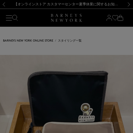
熊本県を中心とした地震の影響によるお荷物のお届けについて
【夏季休業に伴う出荷一時停止のお知らせ】(2026.8.7)
【夏季休業に伴う出荷一時停止のお知らせ】(2026.8.7)
【開催中】SUMMER SALEのご案内・ご注意事項
【オンラインストア カスタマーセンター夏季休業に関するお知らせ】（2026.8.7）
新規登録のお客様も対象！＜MY BARNEYS＞会員のお客様は11,000円（税込）以上のお買上げで常時送料無料！お買い物の際は会員登録を！
【夏季休業に伴う返品・交換承り一時停止のお知らせ】（2026.8.5）
新規登録のお客様も対象！＜MY BARNEYS＞会員のお客様は11,000円（税込）以上のお買上げで常時送料無料！お買い物の際は会員登録を！
前の画像
次の
BARNEYS NEW YORK ONLINE STORE
スタイリング一覧