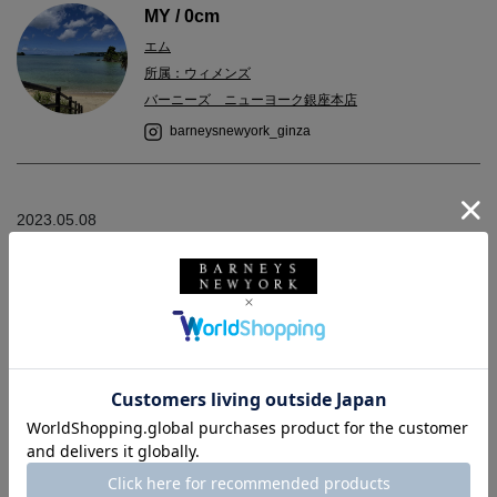
MY / 0cm
エム
所属：ウィメンズ
バーニーズ ニューヨーク銀座本店
barneysnewyork_ginza
2023.05.08
＜バーニーズ ニューヨーク＞ライオン母子手帳ケース
母子手帳をはじめ診察券やパスポートなど収納力抜群のマルチケ
ース。
ケースの内側がカラフルな色合いもポイント◎
軽量で持ち運びにも便利、またジャバラ式で使い勝手の良いデザ
インです。