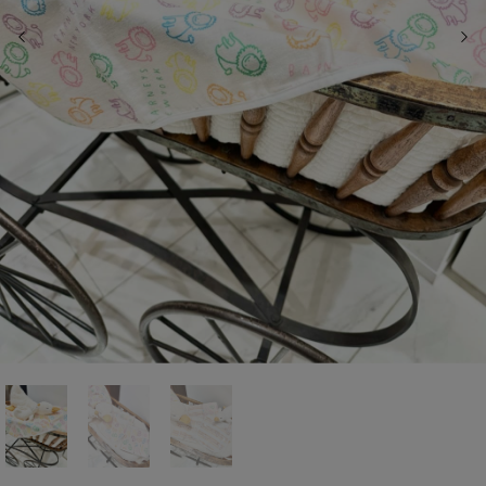
前の画像
次