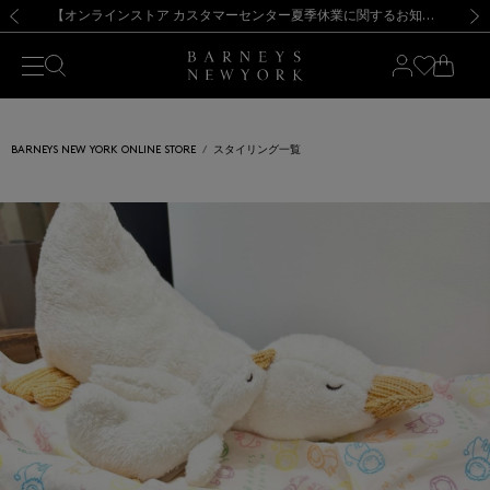
熊本県を中心とした地震の影響によるお荷物のお届けについて
【夏季休業に伴う出荷一時停止のお知らせ】(2026.8.7)
【夏季休業に伴う出荷一時停止のお知らせ】(2026.8.7)
【開催中】SUMMER SALEのご案内・ご注意事項
【オンラインストア カスタマーセンター夏季休業に関するお知らせ】（2026.8.7）
新規登録のお客様も対象！＜MY BARNEYS＞会員のお客様は11,000円（税込）以上のお買上げで常時送料無料！お買い物の際は会員登録を！
【夏季休業に伴う返品・交換承り一時停止のお知らせ】（2026.8.5）
新規登録のお客様も対象！＜MY BARNEYS＞会員のお客様は11,000円（税込）以上のお買上げで常時送料無料！お買い物の際は会員登録を！
前の画像
次の
BARNEYS NEW YORK ONLINE STORE
スタイリング一覧