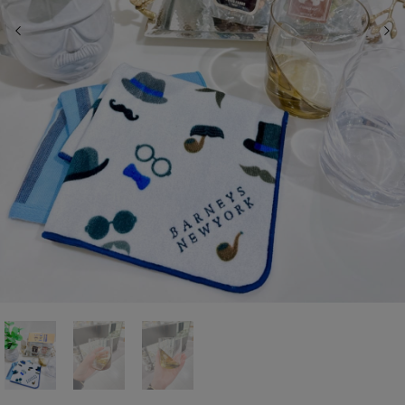
前の画像
次