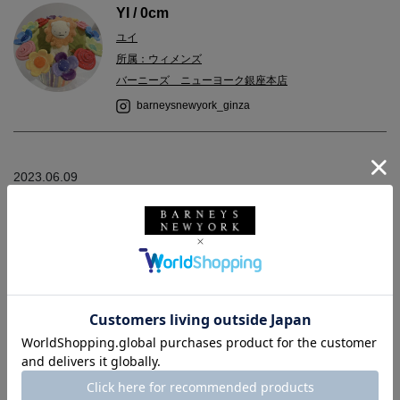
YI / 0cm
ユイ
所属：ウィメンズ
バーニーズ ニューヨーク銀座本店
barneysnewyork_ginza
2023.06.09
父の日ギフトにおすすめのアイテムをご紹介します！
ヒゲや帽子モチーフの＜バーニーズ ニューヨーク＞オリジナル
ハンカチは、遊び心あるポップなデザインで父の日にピッタリ◎
お酒が似合うグラスも多数ご用意しております。
代々木上原に本店を構える、こだわりのナッツが美味しい＜ヌー
クスフーズ＞は期間限定でPOP UPを開催中です！
バーニーズ ニューヨーク銀座本店3階にて6/18(日)までお取扱い