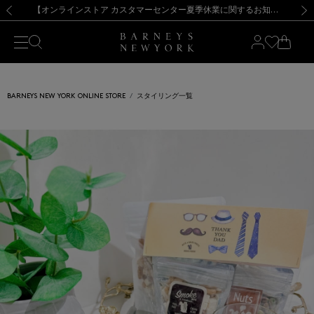
熊本県を中心とした地震の影響によるお荷物のお届けについて
【夏季休業に伴う出荷一時停止のお知らせ】(2026.8.7)
【夏季休業に伴う出荷一時停止のお知らせ】(2026.8.7)
【開催中】SUMMER SALEのご案内・ご注意事項
【オンラインストア カスタマーセンター夏季休業に関するお知らせ】（2026.8.7）
新規登録のお客様も対象！＜MY BARNEYS＞会員のお客様は11,000円（税込）以上のお買上げで常時送料無料！お買い物の際は会員登録を！
【夏季休業に伴う返品・交換承り一時停止のお知らせ】（2026.8.5）
新規登録のお客様も対象！＜MY BARNEYS＞会員のお客様は11,000円（税込）以上のお買上げで常時送料無料！お買い物の際は会員登録を！
前の画像
次の
BARNEYS NEW YORK ONLINE STORE
スタイリング一覧