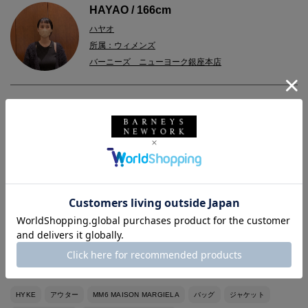
HAYAO / 166cm
ハヤオ
所属：ウィメンズ
バーニーズ ニューヨーク銀座本店
2023.04.04
＜ハイク＞のトップスは、裾の紐の調整でコーディネートの幅を
広げれる優秀アイテムです！
薄くて軽いので、暑い時は肩や腰に巻くこともできます。
ジップアップではないので、フードの立ち具合がとても可愛い一
枚です。
HYKE
アウター
MM6 MAISON MARGIELA
バッグ
ジャケット