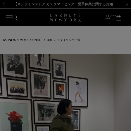
熊本県を中心とした地震の影響によるお荷物のお届けについて
【夏季休業に伴う出荷一時停止のお知らせ】(2026.8.7)
【夏季休業に伴う出荷一時停止のお知らせ】(2026.8.7)
【開催中】SUMMER SALEのご案内・ご注意事項
【オンラインストア カスタマーセンター夏季休業に関するお知らせ】（2026.8.7）
新規登録のお客様も対象！＜MY BARNEYS＞会員のお客様は11,000円（税込）以上のお買上げで常時送料無料！お買い物の際は会員登録を！
【夏季休業に伴う返品・交換承り一時停止のお知らせ】（2026.8.5）
新規登録のお客様も対象！＜MY BARNEYS＞会員のお客様は11,000円（税込）以上のお買上げで常時送料無料！お買い物の際は会員登録を！
前の画像
次の
BARNEYS NEW YORK ONLINE STORE
スタイリング一覧