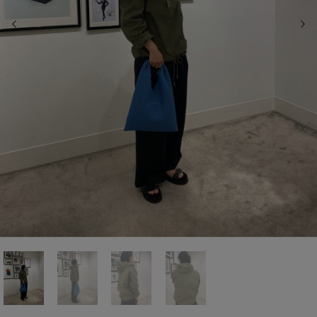
前の画像
次