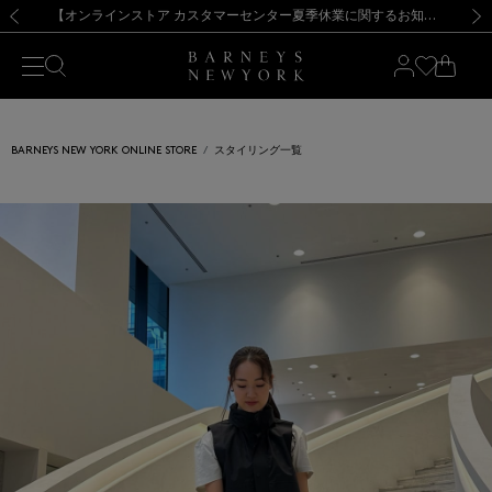
熊本県を中心とした地震の影響によるお荷物のお届けについて
【夏季休業に伴う出荷一時停止のお知らせ】(2026.8.7)
【夏季休業に伴う出荷一時停止のお知らせ】(2026.8.7)
【開催中】SUMMER SALEのご案内・ご注意事項
【オンラインストア カスタマーセンター夏季休業に関するお知らせ】（2026.8.7）
新規登録のお客様も対象！＜MY BARNEYS＞会員のお客様は11,000円（税込）以上のお買上げで常時送料無料！お買い物の際は会員登録を！
【夏季休業に伴う返品・交換承り一時停止のお知らせ】（2026.8.5）
新規登録のお客様も対象！＜MY BARNEYS＞会員のお客様は11,000円（税込）以上のお買上げで常時送料無料！お買い物の際は会員登録を！
前の画像
次の
BARNEYS NEW YORK ONLINE STORE
スタイリング一覧