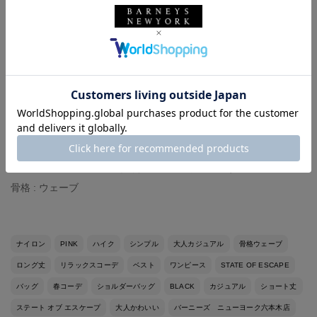
【着用アイテム】
ベスト : HYKE（size : F）
ワンピース : HYKE（size : 2）
トップス : MAISON MARGIELA
バッグ : STATE OF ESCAPE（size : XS）
【スタッフ情報】
身長 : 161cm
普段の着用サイズ : 標準より少し小さめが多いです
骨格 : ウェーブ
ナイロン
PINK
ハイク
シンプル
大人カジュアル
骨格ウェーブ
ロング丈
リラックスコーデ
ベスト
ワンピース
STATE OF ESCAPE
バッグ
春コーデ
ショルダーバッグ
BLACK
カジュアル
ショート丈
ステート オブ エスケープ
大人かわいい
バーニーズ ニューヨーク六本木店