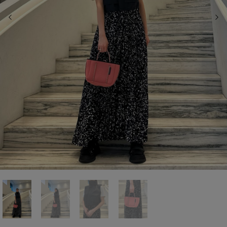
前の画像
次