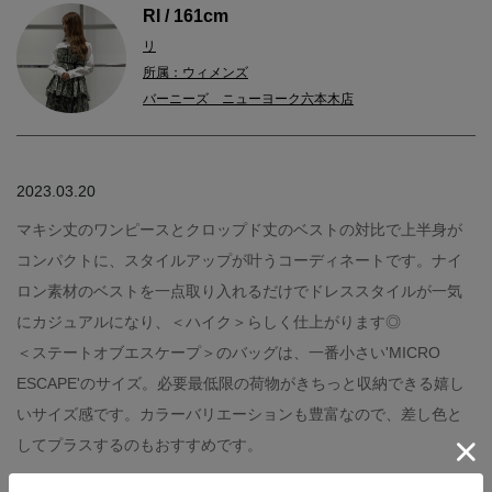
RI / 161cm
リ
所属：ウィメンズ
バーニーズ ニューヨーク六本木店
2023.03.20
マキシ丈のワンピースとクロップド丈のベストの対比で上半身が
コンパクトに、スタイルアップが叶うコーディネートです。ナイ
ロン素材のベストを一点取り入れるだけでドレススタイルが一気
にカジュアルになり、＜ハイク＞らしく仕上がります◎
＜ステートオブエスケープ＞のバッグは、一番小さい'MICRO
ESCAPE'のサイズ。必要最低限の荷物がきちっと収納できる嬉し
いサイズ感です。カラーバリエーションも豊富なので、差し色と
してプラスするのもおすすめです。