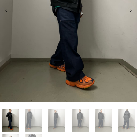
前の画像
次