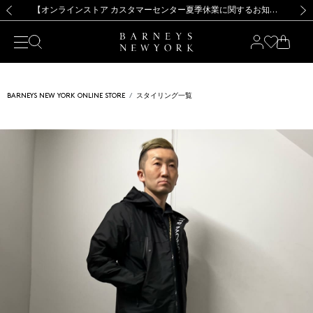
熊本県を中心とした地震の影響によるお荷物のお届けについて
【夏季休業に伴う出荷一時停止のお知らせ】(2026.8.7)
【夏季休業に伴う出荷一時停止のお知らせ】(2026.8.7)
【開催中】SUMMER SALEのご案内・ご注意事項
【オンラインストア カスタマーセンター夏季休業に関するお知らせ】（2026.8.7）
新規登録のお客様も対象！＜MY BARNEYS＞会員のお客様は11,000円（税込）以上のお買上げで常時送料無料！お買い物の際は会員登録を！
【夏季休業に伴う返品・交換承り一時停止のお知らせ】（2026.8.5）
新規登録のお客様も対象！＜MY BARNEYS＞会員のお客様は11,000円（税込）以上のお買上げで常時送料無料！お買い物の際は会員登録を！
前の画像
次の
BARNEYS NEW YORK ONLINE STORE
スタイリング一覧