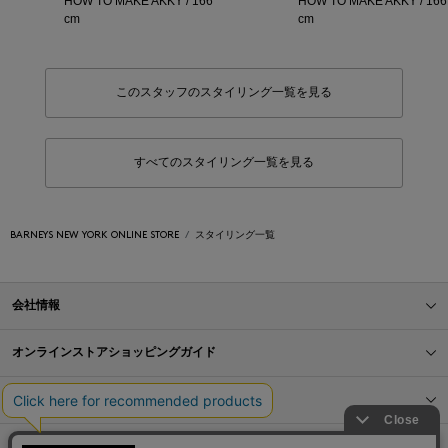
HOW TO MAKE AKKY / 166
HOW TO MAKE AKKY / 166
cm
cm
このスタッフのスタイリング一覧を見る
すべてのスタイリング一覧を見る
BARNEYS NEW YORK ONLINE STORE
スタイリング一覧
会社情報
オンラインストアショッピングガイド
店舗情報
サービス