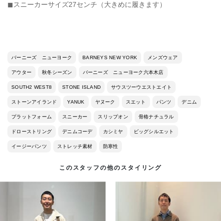
◼︎スニーカーサイズ27センチ（大きめに履きます）
バーニーズ ニューヨーク
BARNEYS NEW YORK
メンズウェア
アウター
秋冬シーズン
バーニーズ ニューヨーク六本木店
SOUTH2 WEST8
STONE ISLAND
サウスツーウエストエイト
ストーンアイランド
YANUK
ヤヌーク
スエット
パンツ
デニム
プラットフォーム
スニーカー
スリップオン
骨格ナチュラル
ドローストリング
デニムコーデ
カシミヤ
ビッグシルエット
イージーパンツ
ストレッチ素材
防寒性
このスタッフの他のスタイリング