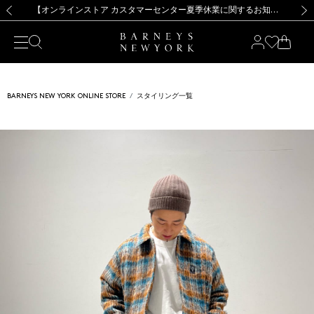
熊本県を中心とした地震の影響によるお荷物のお届けについて
【夏季休業に伴う出荷一時停止のお知らせ】(2026.8.7)
【夏季休業に伴う出荷一時停止のお知らせ】(2026.8.7)
【開催中】SUMMER SALEのご案内・ご注意事項
【オンラインストア カスタマーセンター夏季休業に関するお知らせ】（2026.8.7）
新規登録のお客様も対象！＜MY BARNEYS＞会員のお客様は11,000円（税込）以上のお買上げで常時送料無料！お買い物の際は会員登録を！
【夏季休業に伴う返品・交換承り一時停止のお知らせ】（2026.8.5）
新規登録のお客様も対象！＜MY BARNEYS＞会員のお客様は11,000円（税込）以上のお買上げで常時送料無料！お買い物の際は会員登録を！
前の画像
次の
BARNEYS NEW YORK ONLINE STORE
スタイリング一覧