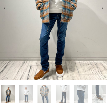
前の画像
次