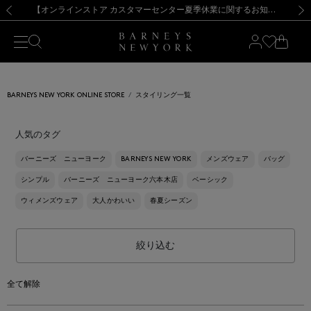
熊本県を中心とした地震の影響によるお荷物のお届けについて
【夏季休業に伴う出荷一時停止のお知らせ】(2026.8.7)
【夏季休業に伴う出荷一時停止のお知らせ】(2026.8.7)
【開催中】SUMMER SALEのご案内・ご注意事項
【オンラインストア カスタマーセンター夏季休業に関するお知らせ】（2026.8.7）
新規登録のお客様も対象！＜MY BARNEYS＞会員のお客様は11,000円（税込）以上のお買上げで常時送料無料！お買い物の際は会員登録を！
【夏季休業に伴う返品・交換承り一時停止のお知らせ】（2026.8.5）
新規登録のお客様も対象！＜MY BARNEYS＞会員のお客様は11,000円（税込）以上のお買上げで常時送料無料！お買い物の際は会員登録を！
前の画像
次の
BARNEYS NEW YORK ONLINE STORE
スタイリング一覧
人気のタグ
バーニーズ ニューヨーク
BARNEYS NEW YORK
メンズウェア
バッグ
シンプル
バーニーズ ニューヨーク六本木店
ベーシック
ウィメンズウェア
大人かわいい
春夏シーズン
絞り込む
全て解除