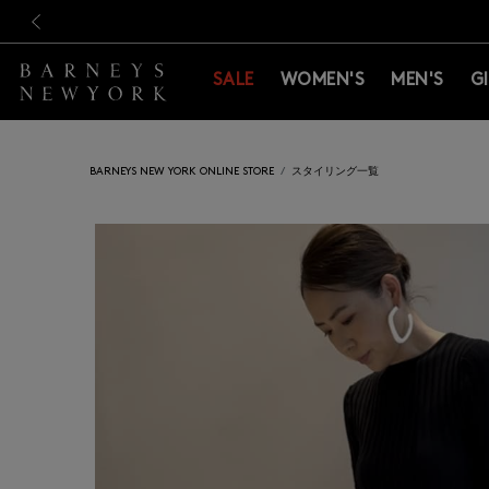
新規登録のお客様も対象！＜M
新規登録のお客様も対象！＜M
前の画像
SALE
WOMEN'S
MEN'S
G
BARNEYS NEW YORK ONLINE STORE
スタイリング一覧