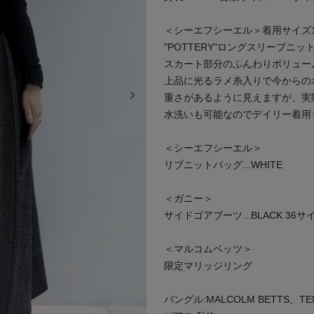
＜シーエフシーエル＞着用サイズ
"POTTERY"ロングスリーブニッ
スカート部分のふんわりボリュー
上品に光るラメ糸入りで今からの
次の画像
重さがあるように見えますが、実
水洗いも可能なのでデイリー着用
＜シーエフシーエル＞
リブニットバッグ...WHITE
＜ガニー＞
サイドゴアブーツ...BLACK 36サ
＜マルコムベッツ＞
限定マリッジリング
バングル:MALCOLM BETTS、TE