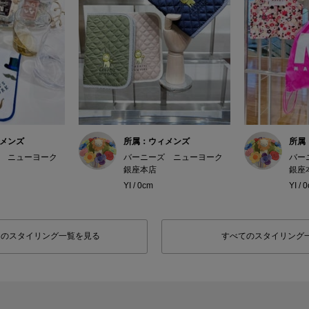
メンズ
所属：ウィメンズ
所属
 ニューヨーク
バーニーズ ニューヨーク
バー
銀座本店
銀座
YI / 0cm
YI / 
フのスタイリング一覧を見る
すべてのスタイリング