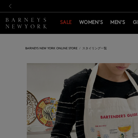
新規登録のお客様も対象！＜M
新規登録のお客様も対象！＜M
前の画像
SALE
WOMEN'S
MEN'S
G
BARNEYS NEW YORK ONLINE STORE
スタイリング一覧