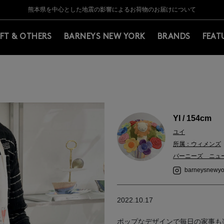
Y BARNEYS＞会員のお客様は11,000円（税込）以上のお買上げで常時送料無
Y BARNEYS＞会員のお客様は11,000円（税込）以上のお買上げで常時送料無
【夏季休業に伴う返品・交換承り一時停止のお知らせ】（2026.8.5）
【夏季休業に伴う返品・交換承り一時停止のお知らせ】（2026.8.5）
熊本県を中心とした地震の影響によるお荷物のお届けについて
【開催中】SUMMER SALEのご案内・ご注意事項
IFT & OTHERS
BARNEYS NEW YORK
BRANDS
FEAT
YI / 154cm
ユイ
所属：ウィメンズ
バーニーズ ニュ
barneysnewyo
2022.10.17
ポップなデザインで毎日の家事も