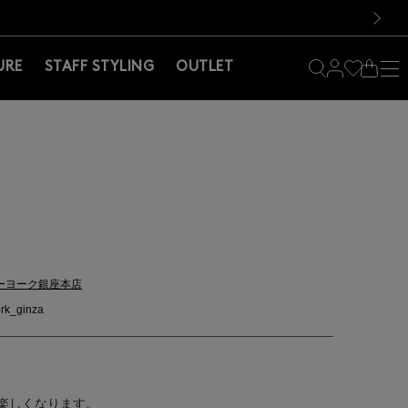
料！お買い物の際は会員登録を！
料！お買い物の際は会員登録を！
次の画像
URE
STAFF STYLING
OUTLET
ーヨーク銀座本店
rk_ginza
楽しくなります。