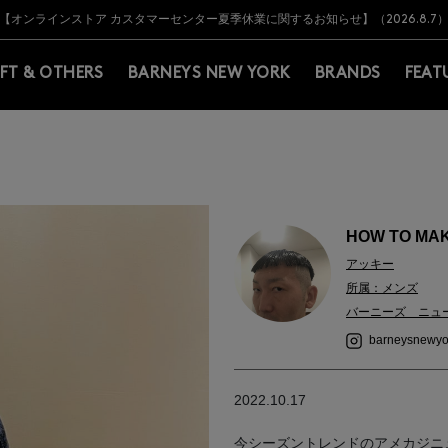
Y BARNEYS＞会員のお客様は11,000円（税込）以上のお買上げで常時送料無
Y BARNEYS＞会員のお客様は11,000円（税込）以上のお買上げで常時送料無
【オンラインストア カスタマーセンター夏季休業に関するお知らせ】（2026.8.7
【夏季休業に伴う返品・交換承り一時停止のお知らせ】（2026.8.5）
熊本県を中心とした地震の影響によるお荷物のお届けについて
【夏季休業に伴う出荷一時停止のお知らせ】(2026.8.7)
【夏季休業に伴う出荷一時停止のお知らせ】(2026.8.7)
【開催中】SUMMER SALEのご案内・ご注意事項
IFT & OTHERS
BARNEYS NEW YORK
BRANDS
FEAT
HOW TO MAK
アッキー
所属：メンズ
バーニーズ ニュ
barneysnewyo
2022.10.17
今シーズントレンドのアメカジニ