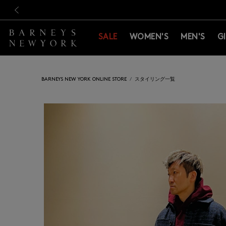
新規登録のお客様も対象！＜M
新規登録のお客様も対象！＜M
前の画像
SALE
WOMEN'S
MEN'S
G
BARNEYS NEW YORK ONLINE STORE
スタイリング一覧