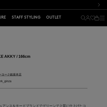
料！お買い物の際は会員登録を！
料！お買い物の際は会員登録を！
）
次の画像
URE
STAFF STYLING
OUTLET
E AKKY / 166cm
ーヨーク銀座本店
rk_ginza
ュアンスをモードブランドでグリーンで上質に仕上げたコ