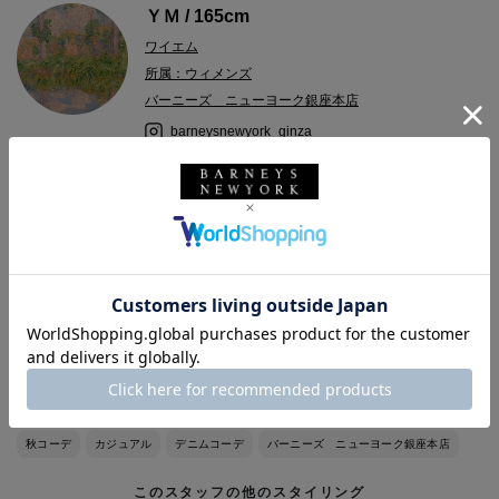
ＹＭ / 165cm
ワイエム
所属：ウィメンズ
バーニーズ ニューヨーク銀座本店
barneysnewyork_ginza
2022.09.29
＜オーラリー＞のモヘアカーディガンを使った大人カジュアルコ
ーデ。
ブルーではなくグレーのデニムでシックな雰囲気に。
オーラリー
AURALEE
SOUPLE LUZ
ウィメンズウェア
ニット
秋コーデ
カジュアル
デニムコーデ
バーニーズ ニューヨーク銀座本店
このスタッフの他のスタイリング