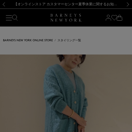
熊本県を中心とした地震の影響によるお荷物のお届けについて
【夏季休業に伴う出荷一時停止のお知らせ】(2026.8.7)
【夏季休業に伴う出荷一時停止のお知らせ】(2026.8.7)
【開催中】SUMMER SALEのご案内・ご注意事項
【オンラインストア カスタマーセンター夏季休業に関するお知らせ】（2026.8.7）
新規登録のお客様も対象！＜MY BARNEYS＞会員のお客様は11,000円（税込）以上のお買上げで常時送料無料！お買い物の際は会員登録を！
【夏季休業に伴う返品・交換承り一時停止のお知らせ】（2026.8.5）
新規登録のお客様も対象！＜MY BARNEYS＞会員のお客様は11,000円（税込）以上のお買上げで常時送料無料！お買い物の際は会員登録を！
前の画像
次の
BARNEYS NEW YORK ONLINE STORE
スタイリング一覧