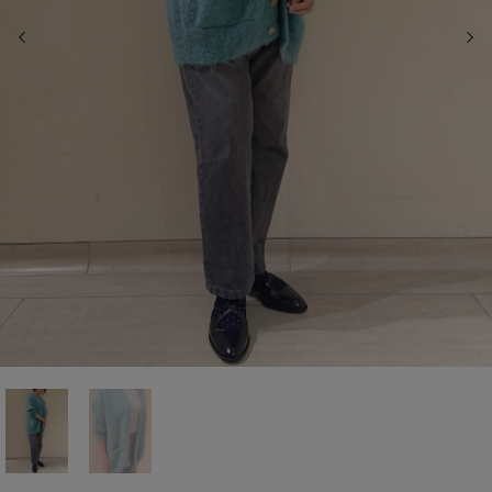
前の画像
次