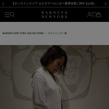
熊本県を中心とした地震の影響によるお荷物のお届けについて
【夏季休業に伴う出荷一時停止のお知らせ】(2026.8.7)
【夏季休業に伴う出荷一時停止のお知らせ】(2026.8.7)
【開催中】SUMMER SALEのご案内・ご注意事項
【オンラインストア カスタマーセンター夏季休業に関するお知らせ】（2026.8.7）
新規登録のお客様も対象！＜MY BARNEYS＞会員のお客様は11,000円（税込）以上のお買上げで常時送料無料！お買い物の際は会員登録を！
【夏季休業に伴う返品・交換承り一時停止のお知らせ】（2026.8.5）
新規登録のお客様も対象！＜MY BARNEYS＞会員のお客様は11,000円（税込）以上のお買上げで常時送料無料！お買い物の際は会員登録を！
前の画像
次の
BARNEYS NEW YORK ONLINE STORE
スタイリング一覧