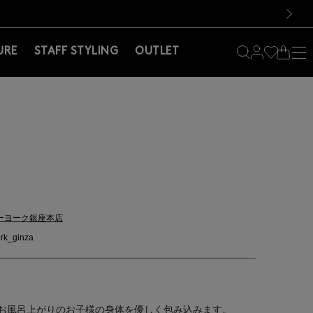
料！お買い物の際は会員登録を！
料！お買い物の際は会員登録を！
次の画像
URE
STAFF STYLING
OUTLET
ーヨーク銀座本店
rk_ginza
お風呂上がりのお子様の身体を優しく包み込みます。