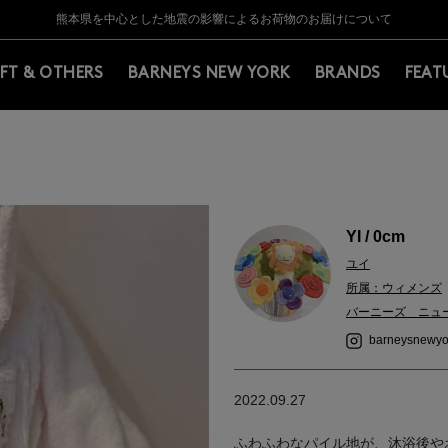
Y BARNEYS＞会員のお客様は11,000円（税込）以上のお買上げで常時送料無
Y BARNEYS＞会員のお客様は11,000円（税込）以上のお買上げで常時送料無
【夏季休業に伴う返品・交換承り一時停止のお知らせ】（2026.8.5）
【夏季休業に伴う返品・交換承り一時停止のお知らせ】（2026.8.5）
熊本県を中心とした地震の影響によるお荷物のお届けについて
【開催中】SUMMER SALEのご案内・ご注意事項
IFT & OTHERS
BARNEYS NEW YORK
BRANDS
FEAT
YI / 0cm
ユイ
所属：ウィメンズ
バーニーズ ニュ
barneysnewyo
2022.09.27
ふわふわなパイル地が、沐浴後や