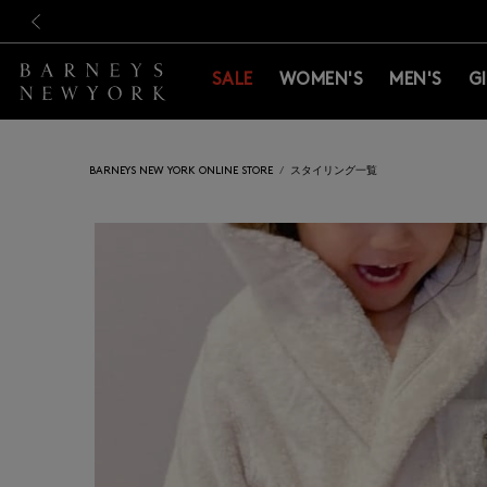
新規登録のお客様も対象！＜M
新規登録のお客様も対象！＜M
前の画像
SALE
WOMEN'S
MEN'S
G
BARNEYS NEW YORK ONLINE STORE
スタイリング一覧