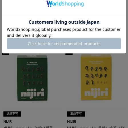
返品不可
返品不可
NIJIRI
NIJIRI
NIJIRI ＜ニジリ＞ 釜炒り玄米茶
NIJIRI ＜ニジリ＞ 釜炒り緑茶（水
出し）
¥1,836
¥1,728
5
6
返品不可
返品不可
NIJIRI
NIJIRI