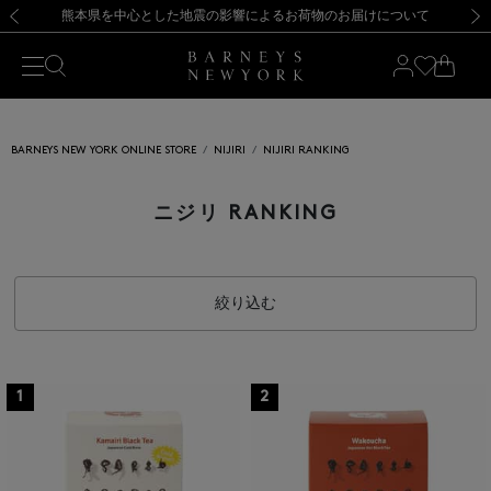
熊本県を中心とした地震の影響によるお荷物のお届けについて
【開催中】SUMMER SALEのご案内・ご注意事項
新規登録のお客様も対象！＜MY BARNEYS＞会員のお客様は11,000円（税込）以上のお買上げで常時送料無料！お買い物の際は会員登録を！
【夏季休業に伴う返品・交換承り一時停止のお知らせ】（2026.8.5）
新規登録のお客様も対象！＜MY BARNEYS＞会員のお客様は11,000円（税込）以上のお買上げで常時送料無料！お買い物の際は会員登録を！
【夏季休業に伴う返品・交換承り一時停止のお知らせ】（2026.8.5）
前の画像
次の
BARNEYS NEW YORK ONLINE STORE
NIJIRI
NIJIRI RANKING
ニジリ RANKING
絞り込む
1
2