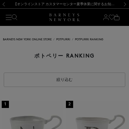
熊本県を中心とした地震の影響によるお荷物のお届けについて
【夏季休業に伴う出荷一時停止のお知らせ】(2026.8.7)
【夏季休業に伴う出荷一時停止のお知らせ】(2026.8.7)
【開催中】SUMMER SALEのご案内・ご注意事項
【オンラインストア カスタマーセンター夏季休業に関するお知らせ】（2026.8.7）
新規登録のお客様も対象！＜MY BARNEYS＞会員のお客様は11,000円（税込）以上のお買上げで常時送料無料！お買い物の際は会員登録を！
【夏季休業に伴う返品・交換承り一時停止のお知らせ】（2026.8.5）
新規登録のお客様も対象！＜MY BARNEYS＞会員のお客様は11,000円（税込）以上のお買上げで常時送料無料！お買い物の際は会員登録を！
前の画像
次の
BARNEYS NEW YORK ONLINE STORE
POTPURRI
POTPURRI RANKING
ポトペリー RANKING
絞り込む
1
2