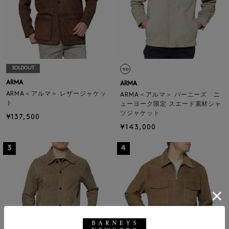
SOLDOUT
ARMA
ARMA
ARMA＜アルマ＞ レザージャケッ
ARMA＜アルマ＞ バーニーズ ニ
ト
ューヨーク限定 スエード素材シャ
ツジャケット
¥137,500
¥143,000
3
4