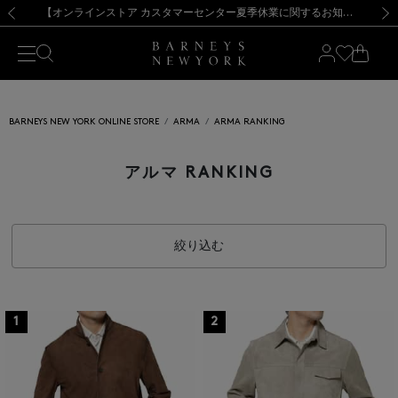
熊本県を中心とした地震の影響によるお荷物のお届けについて
【夏季休業に伴う出荷一時停止のお知らせ】(2026.8.7)
【夏季休業に伴う出荷一時停止のお知らせ】(2026.8.7)
【開催中】SUMMER SALEのご案内・ご注意事項
【オンラインストア カスタマーセンター夏季休業に関するお知らせ】（2026.8.7）
新規登録のお客様も対象！＜MY BARNEYS＞会員のお客様は11,000円（税込）以上のお買上げで常時送料無料！お買い物の際は会員登録を！
【夏季休業に伴う返品・交換承り一時停止のお知らせ】（2026.8.5）
新規登録のお客様も対象！＜MY BARNEYS＞会員のお客様は11,000円（税込）以上のお買上げで常時送料無料！お買い物の際は会員登録を！
前の画像
次の
BARNEYS NEW YORK ONLINE STORE
ARMA
ARMA RANKING
アルマ RANKING
絞り込む
1
2