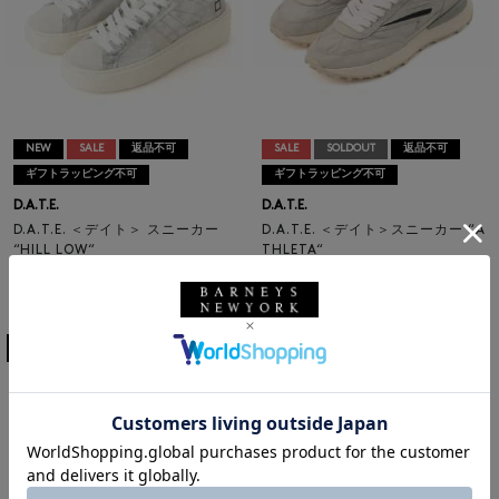
NEW
SALE
返品不可
SALE
SOLDOUT
返品不可
ギフトラッピング不可
ギフトラッピング不可
D.A.T.E.
D.A.T.E.
D.A.T.E. ＜デイト＞ スニーカー
D.A.T.E. ＜デイト＞スニーカー “A
“HILL LOW“
THLETA“
¥37,400
¥33,000
¥22,440
¥19,800
40% OFF
40% OFF
3
4