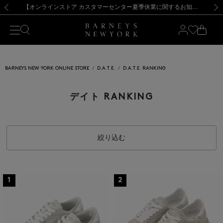
熊本県を中心とした地震の影響によるお荷物のお届けについて
【夏季休業に伴う出荷一時停止のお知らせ】(2026.8.7)
【夏季休業に伴う出荷一時停止のお知らせ】(2026.8.7)
【開催中】SUMMER SALEのご案内・ご注意事項
【オンラインストア カスタマーセンター夏季休業に関するお知らせ】（2026.8.7）
新規登録のお客様も対象！＜MY BARNEYS＞会員のお客様は11,000円（税込）以上のお買上げで常時送料無料！お買い物の際は会員登録を！
【夏季休業に伴う返品・交換承り一時停止のお知らせ】（2026.8.5）
新規登録のお客様も対象！＜MY BARNEYS＞会員のお客様は11,000円（税込）以上のお買上げで常時送料無料！お買い物の際は会員登録を！
前の画像
次の
BARNEYS NEW YORK ONLINE STORE
D.A.T.E.
D.A.T.E. RANKING
デイト RANKING
絞り込む
1
2