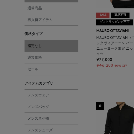
通常商品
SALE
返品不可
再入荷アイテム
ギフトラッピング不可
MAURO OTTAVIANI
価格タイプ
MAURO OTTAVIANI
ッタヴィアーニ＞ バ
指定なし
ニューヨーク限定 ニッ
ャツ
通常価格
¥77,000
¥46,200
40% OFF
セール
アイテムカテゴリ
メンズウェア
6
メンズバッグ
メンズ革小物
メンズシューズ