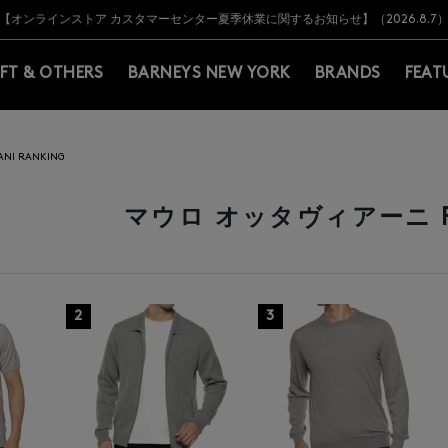
Y BARNEYS＞会員のお客様は11,000円（税込）以上のお買上げで常時送料無
Y BARNEYS＞会員のお客様は11,000円（税込）以上のお買上げで常時送料無
【オンラインストア カスタマーセンター夏季休業に関するお知らせ】（2026.8.7
【夏季休業に伴う返品・交換承り一時停止のお知らせ】（2026.8.5）
熊本県を中心とした地震の影響によるお荷物のお届けについて
【夏季休業に伴う出荷一時停止のお知らせ】(2026.8.7)
【夏季休業に伴う出荷一時停止のお知らせ】(2026.8.7)
【開催中】SUMMER SALEのご案内・ご注意事項
IFT & OTHERS
BARNEYS NEW YORK
BRANDS
FEAT
ANI RANKING
マウロ オッタヴィアーニ R
2
3