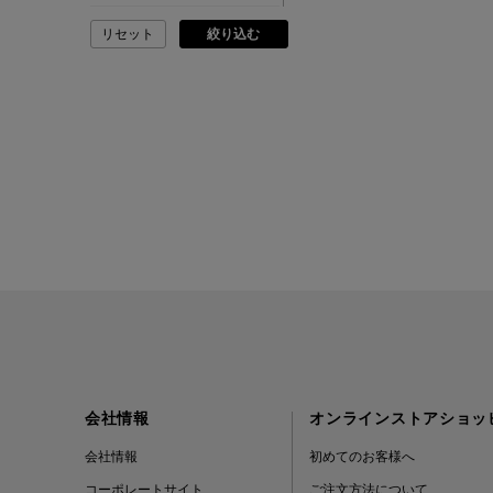
リセット
絞り込む
ADVISORY BOARD
CRYSTALS
AESOP
AETA
AKIKO OGAWA.
ALBERT THURSTON
ALESSANDRO
GHERARDI
会社情報
オンラインストアショッ
ALL THE WAYS TO SAY
会社情報
初めてのお客様へ
コーポレートサイト
ご注文方法について