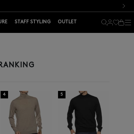
料！お買い物の際は会員登録を！
料！お買い物の際は会員登録を！
）
次の画像
URE
STAFF STYLING
OUTLET
ANKING
4
5