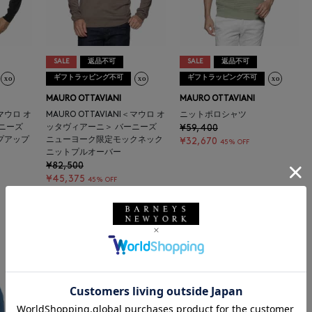
SALE
返品不可
SALE
返品不可
ギフトラッピング不可
ギフトラッピング不可
MAURO OTTAVIANI
MAURO OTTAVIANI
＜マウロ オ
MAURO OTTAVIANI＜マウロ オ
ニットポロシャツ
ーニーズ
ッタヴィアーニ＞ バーニーズ
¥59,400
プアップ
ニューヨーク限定モックネック
¥32,670
45% OFF
ニットプルオーバー
¥82,500
¥45,375
45% OFF
12