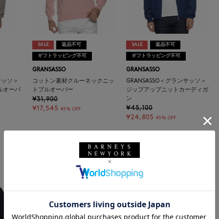
SALE
返品不可
SALE
返品不可
ギフトラッピング不可
ギフトラッピング不可
GRANSASSO
GRANSASSO
サッソ＞
コットン素材クルーネックニッ
GRANSASSO＜グランサッソ＞
ルオーバ
トプルオーバー
ジップアップニットカーディガ
¥31,900
ン
¥45,100
¥17,545
45% OFF
¥24,805
45% OFF
12
13