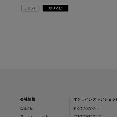
リセット
絞り込む
ADVISORY BOARD
CRYSTALS
AESOP
AETA
AKIKO OGAWA.
ALBERT THURSTON
ALESSANDRO
GHERARDI
会社情報
オンラインストアショッ
ALL THE WAYS TO SAY
会社情報
初めてのお客様へ
コーポレートサイト
ご注文方法について