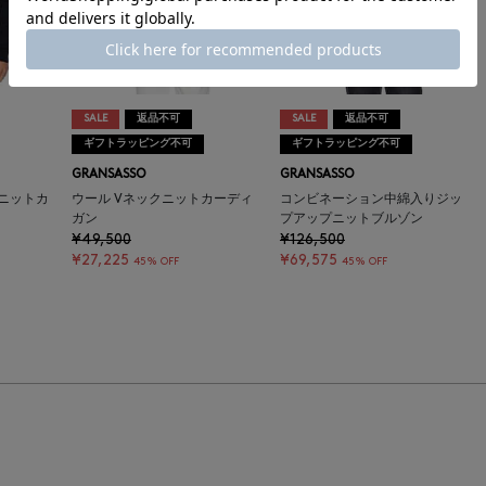
SALE
返品不可
SALE
返品不可
ギフトラッピング不可
ギフトラッピング不可
GRANSASSO
GRANSASSO
ニットカ
ウール Vネックニットカーディ
コンビネーション中綿入りジッ
ガン
プアップニットブルゾン
¥49,500
¥126,500
¥27,225
¥69,575
45% OFF
45% OFF