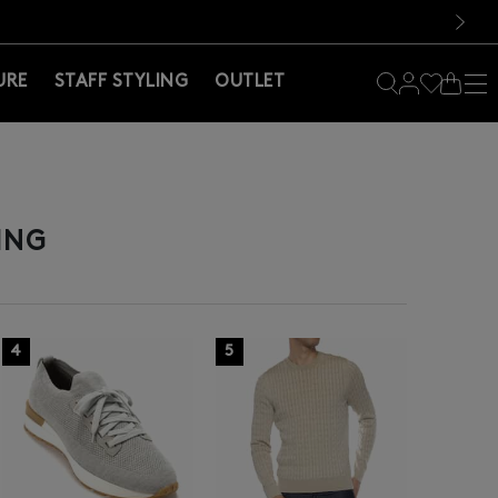
料！お買い物の際は会員登録を！
料！お買い物の際は会員登録を！
）
次の画像
URE
STAFF STYLING
OUTLET
ING
4
5