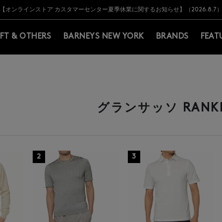
Y BARNEYS＞会員のお客様は11,000円（税込）以上のお買上げで常時送料無
Y BARNEYS＞会員のお客様は11,000円（税込）以上のお買上げで常時送料無
【オンラインストア カスタマーセンター夏季休業に関するお知らせ】（2026.8.7
【夏季休業に伴う返品・交換承り一時停止のお知らせ】（2026.8.5）
熊本県を中心とした地震の影響によるお荷物のお届けについて
【夏季休業に伴う出荷一時停止のお知らせ】(2026.8.7)
【夏季休業に伴う出荷一時停止のお知らせ】(2026.8.7)
【開催中】SUMMER SALEのご案内・ご注意事項
IFT & OTHERS
BARNEYS NEW YORK
BRANDS
FEAT
G
グランサッソ RANK
2
3