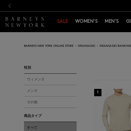
新規登録のお客様も対象！＜M
新規登録のお客様も対象！＜M
前の画像
SALE
WOMEN'S
MEN'S
G
BARNEYS NEW YORK ONLINE STORE
GRANSASSO
GRANSASSO RANKIN
性別
ウィメンズ
メンズ
1
その他
商品タイプ
すべて