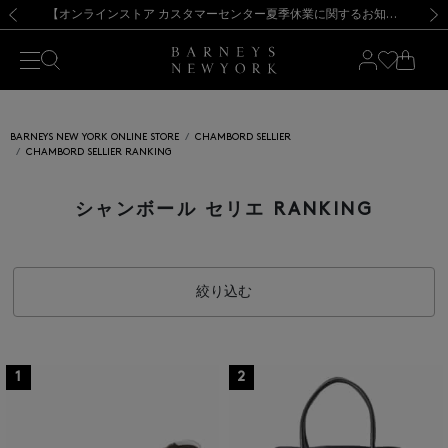
熊本県を中心とした地震の影響によるお荷物のお届けについて
【夏季休業に伴う出荷一時停止のお知らせ】(2026.8.7)
【夏季休業に伴う出荷一時停止のお知らせ】(2026.8.7)
【開催中】SUMMER SALEのご案内・ご注意事項
【オンラインストア カスタマーセンター夏季休業に関するお知らせ】（2026.8.7）
新規登録のお客様も対象！＜MY BARNEYS＞会員のお客様は11,000円（税込）以上のお買上げで常時送料無料！お買い物の際は会員登録を！
【夏季休業に伴う返品・交換承り一時停止のお知らせ】（2026.8.5）
新規登録のお客様も対象！＜MY BARNEYS＞会員のお客様は11,000円（税込）以上のお買上げで常時送料無料！お買い物の際は会員登録を！
前の画像
次の
BARNEYS NEW YORK ONLINE STORE
CHAMBORD SELLIER
CHAMBORD SELLIER RANKING
シャンボール セリエ RANKING
絞り込む
1
2