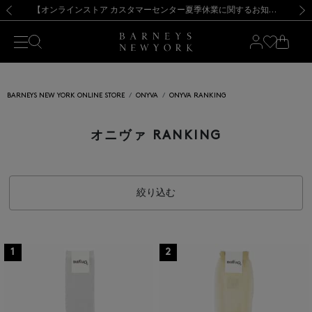
熊本県を中心とした地震の影響によるお荷物のお届けについて
【夏季休業に伴う出荷一時停止のお知らせ】(2026.8.7)
【夏季休業に伴う出荷一時停止のお知らせ】(2026.8.7)
【開催中】SUMMER SALEのご案内・ご注意事項
【オンラインストア カスタマーセンター夏季休業に関するお知らせ】（2026.8.7）
新規登録のお客様も対象！＜MY BARNEYS＞会員のお客様は11,000円（税込）以上のお買上げで常時送料無料！お買い物の際は会員登録を！
【夏季休業に伴う返品・交換承り一時停止のお知らせ】（2026.8.5）
新規登録のお客様も対象！＜MY BARNEYS＞会員のお客様は11,000円（税込）以上のお買上げで常時送料無料！お買い物の際は会員登録を！
前の画像
次の
BARNEYS NEW YORK ONLINE STORE
ONYVA
ONYVA RANKING
オニヴァ RANKING
絞り込む
1
2