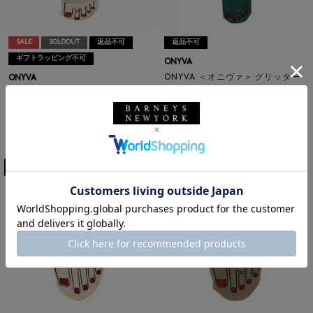
SALE
SOLDOUT
返品不可
返品不可
ギフトラッピング不可
ONYVA
ONYVA ＜オニヴァ＞ グリッター
ONYVA
素材ラインソックス
ベビーソックス
¥2,970
¥2,200
3
colors
¥616
72% OFF
3
colors
5
6