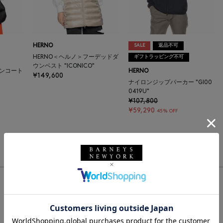
HERNO
SALE
返品不可
HERNO＜ヘルノ＞フーデッドダ
ギフトラッピング不可
ウンベスト "ICONICO"
ウンコート
HERNO
¥149,600
ナイロンジップパーカー "GI00
0419U"
¥107,800
¥59,290
45% OFF