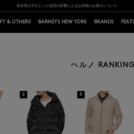
Y BARNEYS＞会員のお客様は11,000円（税込）以上のお買上げで常時送料無
Y BARNEYS＞会員のお客様は11,000円（税込）以上のお買上げで常時送料無
【夏季休業に伴う返品・交換承り一時停止のお知らせ】（2026.8.5）
【夏季休業に伴う返品・交換承り一時停止のお知らせ】（2026.8.5）
熊本県を中心とした地震の影響によるお荷物のお届けについて
【開催中】SUMMER SALEのご案内・ご注意事項
IFT & OTHERS
BARNEYS NEW YORK
BRANDS
FEAT
ヘルノ RANKIN
2
3