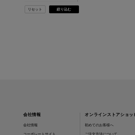
リセット
絞り込む
ADLIN HUE
ADVISORY BOARD
CRYSTALS
AESOP
AETA
AKIKO OGAWA.
ALBERT THURSTON
会社情報
ALESSANDRO
オンラインストアショッ
GHERARDI
会社情報
初めてのお客様へ
コーポレートサイト
ご注文方法について