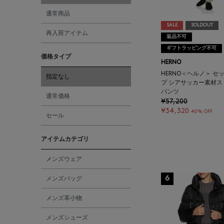
通常商品
SALE
SOLDOUT
再入荷アイテム
返品不可
ギフトラッピング不可
価格タイプ
HERNO
HERNO＜ヘルノ＞ セ
指定なし
プ シアサッカー素材ス
パンツ
通常価格
¥57,200
¥34,320
40% OFF
セール
アイテムカテゴリ
メンズウェア
6
メンズバッグ
メンズ革小物
メンズシューズ