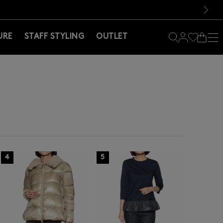
料！お買い物の際は会員登録を！
料！お買い物の際は会員登録を！
次の画像
URE
STAFF STYLING
OUTLET
G
4
5