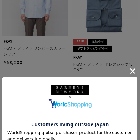
FRAY
SALE
返品不可
FRAY＜フライ＞ワンピースカラー
ギフトラッピング不可
シャツ
FRAY
¥68,200
FRAY＜フライ＞ ドレスシャツ"LI
ONE"
¥74,800
¥44,880
40% OFF
2
colors
3