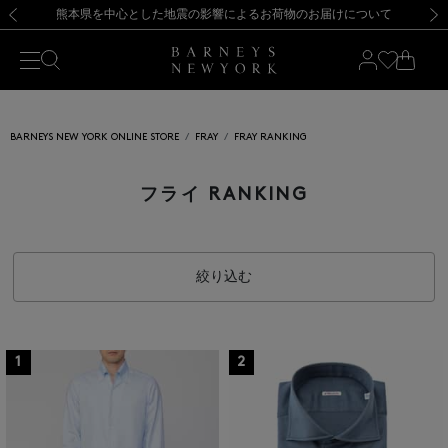
熊本県を中心とした地震の影響によるお荷物のお届けについて
【開催中】SUMMER SALEのご案内・ご注意事項
新規登録のお客様も対象！＜MY BARNEYS＞会員のお客様は11,000円（税込）以上のお買上げで常時送料無料！お買い物の際は会員登録を！
【夏季休業に伴う返品・交換承り一時停止のお知らせ】（2026.8.5）
新規登録のお客様も対象！＜MY BARNEYS＞会員のお客様は11,000円（税込）以上のお買上げで常時送料無料！お買い物の際は会員登録を！
【夏季休業に伴う返品・交換承り一時停止のお知らせ】（2026.8.5）
前の画像
次の
BARNEYS NEW YORK ONLINE STORE
FRAY
FRAY RANKING
フライ RANKING
絞り込む
1
2