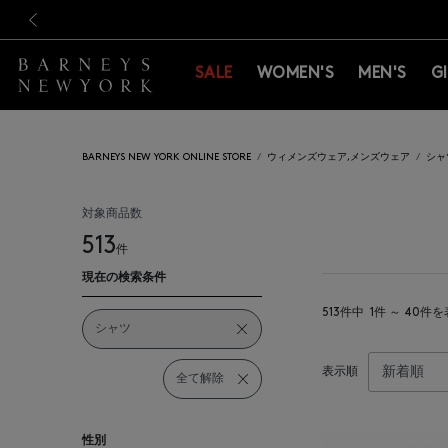
新規登録のお客様も対象！＜M
新規登録のお客様も対象！＜M
前の画像
SALE
WOMEN'S
MEN'S
G
BARNEYS NEW YORK ONLINE STORE
ウィメンズウェア,メンズウェア
シャ
対象商品数
513
件
現在の検索条件
513件中
1件 ～ 40件
シャツ
表示順
全て解除
性別