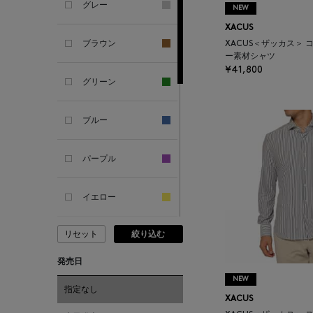
グレー
NEW
ANDERSONS
XACUS
ブラウン
XACUS＜ザッカス＞
ANTIPAST
ー素材シャツ
¥41,800
グリーン
ANYA HINDMARCH
ブルー
ARCS LONDON
パープル
ARIANNA
イエロー
ARIZONA LOVE
リセット
絞り込む
ピンク
ARMA
発売日
レッド
NEW
ASAUCE MELER
指定なし
XACUS
オレンジ