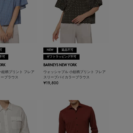
可
NEW
返品不可
不可
ギフトラッピング不可
ORK
BARNEYS NEW YORK
小紋柄プリント フレア
ウォッシャブル 小紋柄プリント フレア
ラーブラウス
スリーブバイカラーブラウス
¥19,800