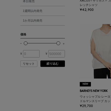
XACUS＜ザッカス＞
本日発売
ATELIER AMBOISE
レッチシャツ
¥42,900
1週間以内発売
シルバー
ATELIER EDITION
1か月以内発売
ゴールド
ATHENA NEW YORK
価格
その他
ATHLETICS FTWR
¥
¥
ATTO VANNUCCI
FIRENZE
リセット
絞り込む
AURALEE
NEW
AUTRY
BARNEYS NEW YORK
ウォッシャブル レー
ドルマンスリーブ カッ
BAGUTTA
¥29,700