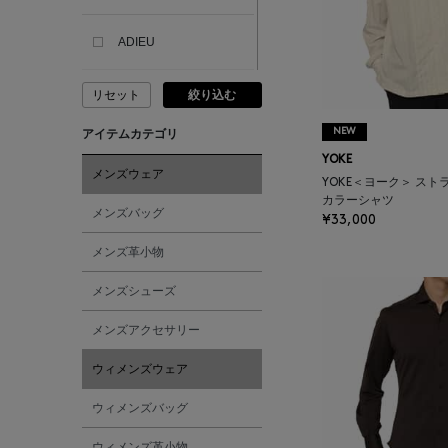
ADIEU
リセット
絞り込む
ADLIN HUE
NEW
アイテムカテゴリ
ADVISORY BOARD
YOKE
CRYSTALS
メンズウェア
YOKE＜ヨーク＞ ス
カラーシャツ
メンズバッグ
¥33,000
AESOP
メンズ革小物
AETA
メンズシューズ
メンズアクセサリー
AKIKO OGAWA.
ウィメンズウェア
ALBERT THURSTON
ウィメンズバッグ
ALESSANDRO
ウィメンズ革小物