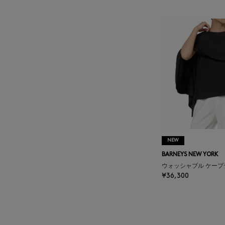
BAKUNE
BALENCIAGA
BARBA
BARNEYS NEW YORK
BARNEYS NEWYORK
BEAUTY
NEW
BARNEYS NEW YORK
BASERANGE
ウォッシャブル ケー
¥36,300
BE.ABLE
BEAUTY:BEAST