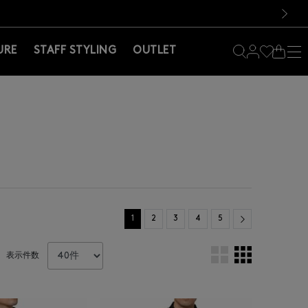
料！お買い物の際は会員登録を！
料！お買い物の際は会員登録を！
）
次の画像
URE
STAFF STYLING
OUTLET
Next
1
2
3
4
5
表示件数