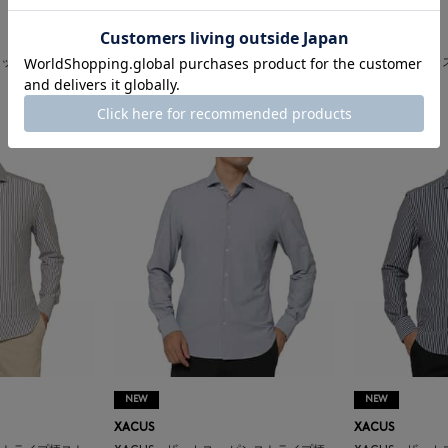
NEW
NEW
XACUS
XACUS
 コットンジャージ
XACUS＜ザッカス＞ ストレッチ素材シ
XACUS＜ザッ
ャツ
ャツ
¥38,500
¥38,500
NEW
NEW
XACUS
XACUS