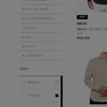
GHERARDI
ウィメンズシューズ
ALL THE WAYS TO SAY
NEW
ウィメンズアクセサリー
XACUS
ジュエリー
XACUS＜ザッカス＞
ALPO
ャツ
ホーム
¥38,500
ALTEA
ビューティ
キッズ＆ベビー
AMIRI
カラー
AMOMENTO
ANCELLM
ホワイト
ANCIENT GREEK
ブラック
SANDAL