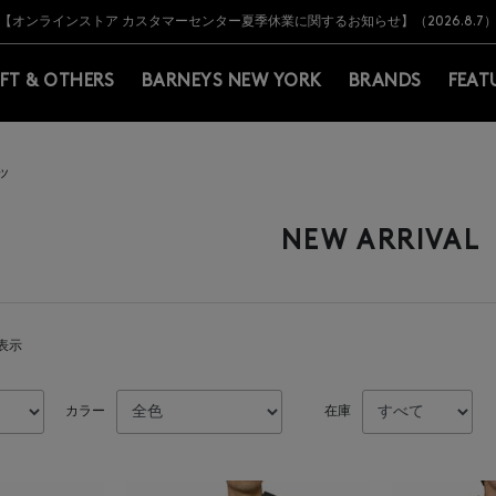
Y BARNEYS＞会員のお客様は11,000円（税込）以上のお買上げで常時送料無
Y BARNEYS＞会員のお客様は11,000円（税込）以上のお買上げで常時送料無
【オンラインストア カスタマーセンター夏季休業に関するお知らせ】（2026.8.7
【夏季休業に伴う返品・交換承り一時停止のお知らせ】（2026.8.5）
熊本県を中心とした地震の影響によるお荷物のお届けについて
【夏季休業に伴う出荷一時停止のお知らせ】(2026.8.7)
【夏季休業に伴う出荷一時停止のお知らせ】(2026.8.7)
【開催中】SUMMER SALEのご案内・ご注意事項
IFT & OTHERS
BARNEYS NEW YORK
BRANDS
FEAT
ツ
NEW ARRIVAL
を表示
カラー
在庫