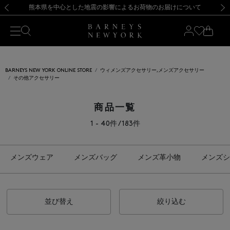
熊本県を中心とした地震の影響によるお荷物のお届けについて
【開催中】SUMMER SALEのご案内・ご注意事項
新規登録のお客様も対象！＜MY BARNEYS＞会員のお客様は11,000円（税込）以上のお買上げで常時送料無料！お買い物の際は会員登録を！
【夏季休業に伴う返品・交換承り一時停止のお知らせ】（2026.8.5）
新規登録のお客様も対象！＜MY BARNEYS＞会員のお客様は11,000円（税込）以上のお買上げで常時送料無料！お買い物の際は会員登録を！
【夏季休業に伴う返品・交換承り一時停止のお知らせ】（2026.8.5）
前の画像
次の
BARNEYS NEW YORK ONLINE STORE
ウィメンズアクセサリー,メンズアクセサリー
その他アクセサリー
商品一覧
1 - 40件 / 183件
メンズウェア
メンズバッグ
メンズ革小物
メンズシ
並び替え
絞り込む