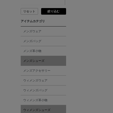
リセット
絞り込む
ADVISORY BOARD
CRYSTALS
アイテムカテゴリ
AESOP
メンズウェア
メンズバッグ
AETA
メンズ革小物
AKIKO OGAWA.
メンズシューズ
メンズアクセサリー
ALBERT THURSTON
ウィメンズウェア
ALESSANDRO
ウィメンズバッグ
GHERARDI
ウィメンズ革小物
ALL THE WAYS TO SAY
ウィメンズシューズ