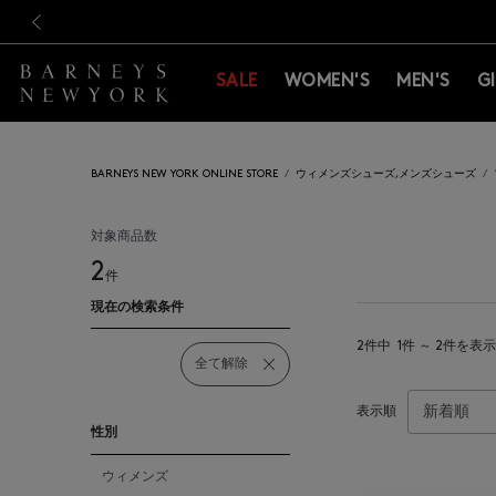
新規登録のお客様も対象！＜M
新規登録のお客様も対象！＜M
前の画像
SALE
WOMEN'S
MEN'S
G
BARNEYS NEW YORK ONLINE STORE
ウィメンズシューズ,メンズシューズ
対象商品数
2
件
現在の検索条件
2件中
1件 ～ 2件を表示
全て解除
表示順
性別
ウィメンズ