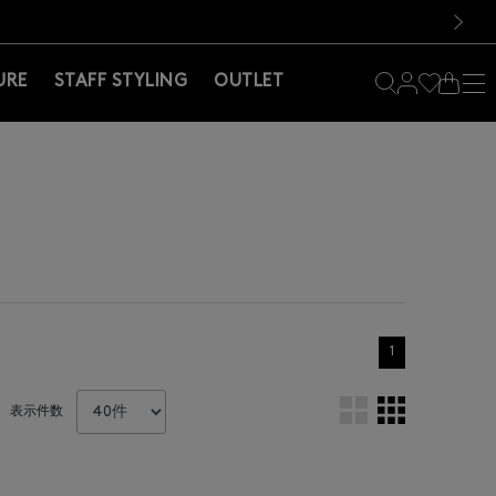
料！お買い物の際は会員登録を！
料！お買い物の際は会員登録を！
）
次の画像
URE
STAFF STYLING
OUTLET
1
表示件数