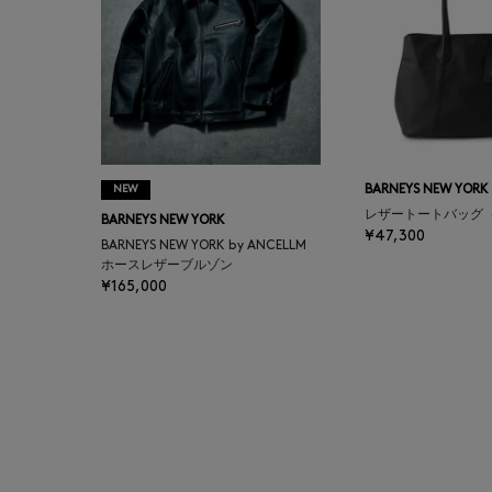
BARBA
BARNEYS NEW YORK
BARNEYS NEWYORK
BEAUTY
NEW
BARNEYS NEW YORK
レザートートバッグ
BARNEYS NEW YORK
BASERANGE
¥47,300
BARNEYS NEW YORK by ANCELLM
ホースレザーブルゾン
¥165,000
BE.ABLE
BEAUTY:BEAST
BEGG X CO
BEORMA