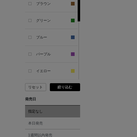
ブラウン
ANYA HINDMARCH
グリーン
ARCS LONDON
ブルー
ARIANNA
パープル
ARIZONA LOVE
イエロー
ARMA
リセット
絞り込む
ピンク
ASAUCE MELER
発売日
レッド
ATELIER AMBOISE
指定なし
オレンジ
本日発売
ATELIER EDITION
1週間以内発売