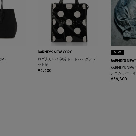
BARNEYS NEW YORK
NEW
（M）
ロゴ入りPVC保冷トートバッグ／ド
BARNEYS NEW
ット柄
BARNEYS NEW
¥6,600
デニムカバーオ
¥58,300