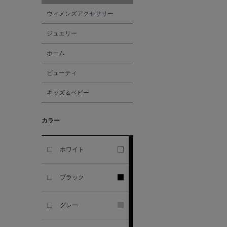
ALPO
ウィメンズアクセサリー
ジュエリー
ALTEA
ホーム
AMIRI
ビューティ
キッズ＆ベビー
AMOMENTO
カラー
ANCELLM
ANCIENT GREEK
ホワイト
SANDAL
ブラック
ANDERSONS
グレー
ANTIPAST