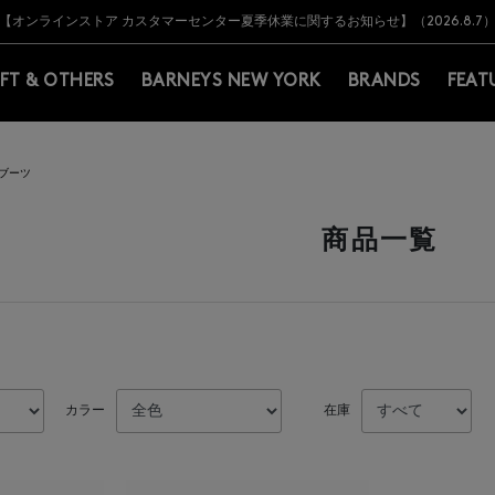
Y BARNEYS＞会員のお客様は11,000円（税込）以上のお買上げで常時送料無
Y BARNEYS＞会員のお客様は11,000円（税込）以上のお買上げで常時送料無
【オンラインストア カスタマーセンター夏季休業に関するお知らせ】（2026.8.7
【夏季休業に伴う返品・交換承り一時停止のお知らせ】（2026.8.5）
熊本県を中心とした地震の影響によるお荷物のお届けについて
【夏季休業に伴う出荷一時停止のお知らせ】(2026.8.7)
【夏季休業に伴う出荷一時停止のお知らせ】(2026.8.7)
【開催中】SUMMER SALEのご案内・ご注意事項
IFT & OTHERS
BARNEYS NEW YORK
BRANDS
FEAT
ブーツ
商品一覧
カラー
在庫