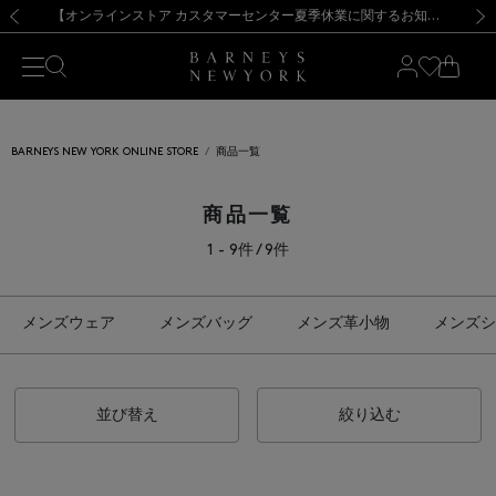
熊本県を中心とした地震の影響によるお荷物のお届けについて
【夏季休業に伴う出荷一時停止のお知らせ】(2026.8.7)
【夏季休業に伴う出荷一時停止のお知らせ】(2026.8.7)
【開催中】SUMMER SALEのご案内・ご注意事項
【オンラインストア カスタマーセンター夏季休業に関するお知らせ】（2026.8.7）
新規登録のお客様も対象！＜MY BARNEYS＞会員のお客様は11,000円（税込）以上のお買上げで常時送料無料！お買い物の際は会員登録を！
【夏季休業に伴う返品・交換承り一時停止のお知らせ】（2026.8.5）
新規登録のお客様も対象！＜MY BARNEYS＞会員のお客様は11,000円（税込）以上のお買上げで常時送料無料！お買い物の際は会員登録を！
前の画像
次の
BARNEYS NEW YORK ONLINE STORE
商品一覧
商品一覧
1 - 9件 / 9件
メンズウェア
メンズバッグ
メンズ革小物
メンズシ
並び替え
絞り込む