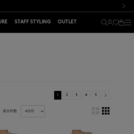
料！お買い物の際は会員登録を！
料！お買い物の際は会員登録を！
）
次の画像
URE
STAFF STYLING
OUTLET
Next
1
2
3
4
5
表示件数