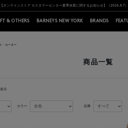
Y BARNEYS＞会員のお客様は11,000円（税込）以上のお買上げで常時送料無
Y BARNEYS＞会員のお客様は11,000円（税込）以上のお買上げで常時送料無
【オンラインストア カスタマーセンター夏季休業に関するお知らせ】（2026.8.7
【夏季休業に伴う返品・交換承り一時停止のお知らせ】（2026.8.5）
熊本県を中心とした地震の影響によるお荷物のお届けについて
【夏季休業に伴う出荷一時停止のお知らせ】(2026.8.7)
【夏季休業に伴う出荷一時停止のお知らせ】(2026.8.7)
【開催中】SUMMER SALEのご案内・ご注意事項
IFT & OTHERS
BARNEYS NEW YORK
BRANDS
FEAT
ト・セーター
商品一覧
を表示
カラー
在庫