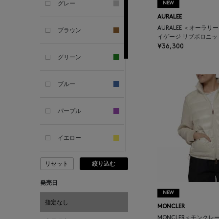
グレー
NEW
ANTIPAST
AURALEE
AURALEE ＜オーラリ
ブラウン
イゲージ リブポロニ
ANYA HINDMARCH
¥36,300
グリーン
ARCS LONDON
ブルー
ARIANNA
パープル
ARIZONA LOVE
イエロー
ARMA
リセット
絞り込む
ピンク
ASAUCE MELER
発売日
レッド
NEW
ATELIER AMBOISE
指定なし
MONCLER
MONCLER＜モンクレ
オレンジ