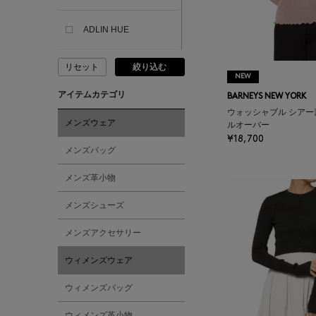
ADLIN HUE
リセット
絞り込む
ADVISORY BOARD
NEW
CRYSTALS
アイテムカテゴリ
BARNEYS NEW YORK
ウォッシャブル シア
AESOP
メンズウェア
ルオーバー
¥18,700
メンズバッグ
AETA
メンズ革小物
AKIKO OGAWA.
メンズシューズ
メンズアクセサリー
ALBERT THURSTON
ウィメンズウェア
ALESSANDRO
ウィメンズバッグ
GHERARDI
ウィメンズ革小物