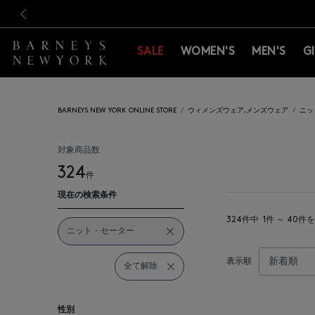
新規登録のお客様も対象！＜M
新規登録のお客様も対象！＜M
前の画像
SALE
WOMEN'S
MEN'S
G
BARNEYS NEW YORK ONLINE STORE
ウィメンズウェア,メンズウェア
ニッ
対象商品数
324
件
現在の検索条件
324件中
1件 ～ 40件
ニット・セーター
表示順
全て解除
性別