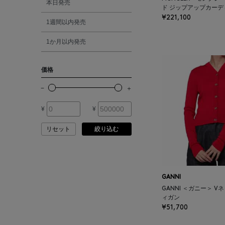
本日発売
ド ジップアップカーデ
ATELIER EDITION
¥221,100
1週間以内発売
シルバー
ATHENA NEW YORK
1か月以内発売
ゴールド
ATHLETICS FTWR
価格
その他
ATTO VANNUCCI
FIRENZE
¥
¥
AURALEE
リセット
絞り込む
AUTRY
GANNI
BAGUTTA
GANNI ＜ガニー＞ 
ィガン
¥51,700
BAKUNE