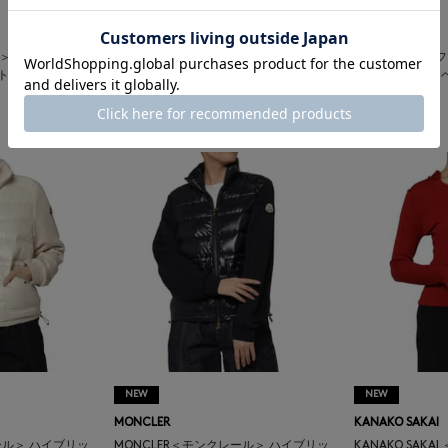
NEW
NEW
AURALEE
CFCL
ー＞ ウール素材 ハ
AURALEE ＜オーラリー＞ ウール素材 ハ
CFCL ＜シーエ
ットプルオーバー
イゲージ リブポロニットプルオーバー
デコルテ フレア
¥36,300
¥49,500
NEW
NEW
MONCLER
KANAKO SAKAI
ール＞ ハイブリッ
MONCLER＜モンクレール＞ ハイブリッ
KANAKO SAK