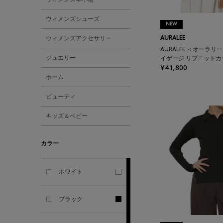
ALL THE WAYS TO SAY
ウィメンズシューズ
NEW
ALPO
ウィメンズアクセサリー
AURALEE
AURALEE ＜オーラリ
ジュエリー
イゲージ リブニットカ
ALTEA
¥41,800
ホーム
AMIRI
ビューティ
キッズ＆ベビー
AMOMENTO
カラー
ANCELLM
ANCIENT GREEK
ホワイト
SANDAL
ブラック
ANDERSONS