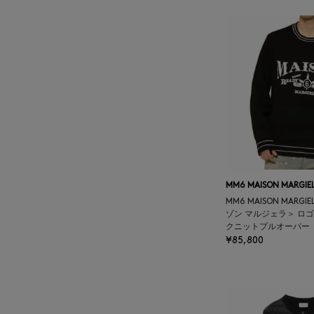
BALENCIAGA
BARBA
BARNEYS NEW YORK
BARNEYS NEWYORK
BEAUTY
BASERANGE
MM6 MAISON MARGIE
MM6 MAISON MARG
ゾン マルジェラ＞ ロ
BE.ABLE
クニットプルオーバー
¥85,800
BEAUTY:BEAST
BEGG X CO