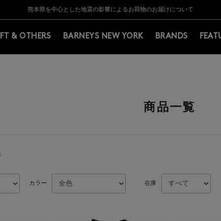
Y BARNEYS＞会員のお客様は11,000円（税込）以上のお買上げで常時送料無
Y BARNEYS＞会員のお客様は11,000円（税込）以上のお買上げで常時送料無
【夏季休業に伴う返品・交換承り一時停止のお知らせ】（2026.8.5）
【夏季休業に伴う返品・交換承り一時停止のお知らせ】（2026.8.5）
熊本県を中心とした地震の影響によるお荷物のお届けについて
【開催中】SUMMER SALEのご案内・ご注意事項
IFT & OTHERS
BARNEYS NEW YORK
BRANDS
FEAT
商品一覧
示
カラー
在庫