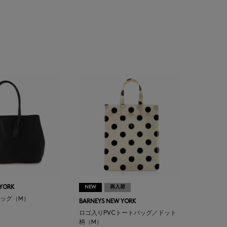
 YORK
NEW
再入荷
ッグ（M）
BARNEYS NEW YORK
ロゴ入りPVCトートバッグ／ドット
柄（M）