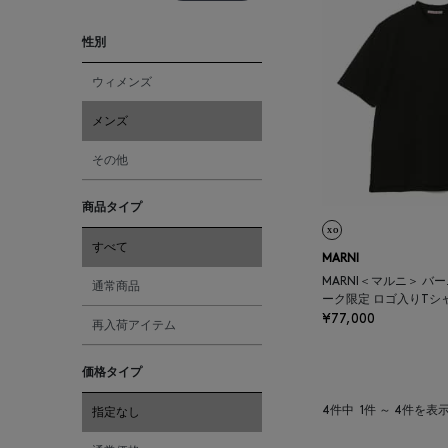
性別
ウィメンズ
メンズ
その他
商品タイプ
すべて
MARNI
MARNI＜マルニ＞ バ
通常商品
ーク限定 ロゴ入りTシ
¥77,000
再入荷アイテム
価格タイプ
4件中
1件 ～ 4件を表
指定なし