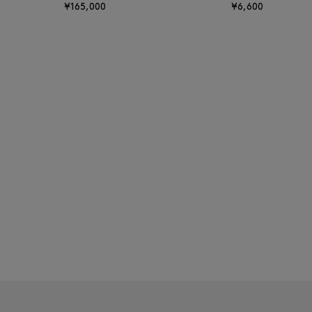
¥165,000
¥6,600
BAGUTTA
BAKUNE
BALENCIAGA
BARBA
BARNEYS NEW YORK
BARNEYS NEWYORK
BEAUTY
BASERANGE
BE.ABLE