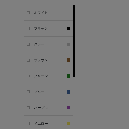
ホワイト
ALESSANDRO
GHERARDI
ブラック
ALL THE WAYS TO SAY
グレー
ALPO
ブラウン
ALTEA
グリーン
AMIRI
ブルー
AMOMENTO
パープル
ANCELLM
イエロー