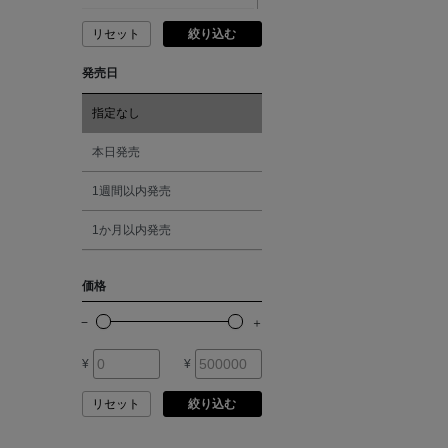
ANCIENT GREEK
SANDAL
リセット
絞り込む
ピンク
発売日
ANDERSONS
レッド
指定なし
ANTIPAST
オレンジ
本日発売
ANYA HINDMARCH
1週間以内発売
シルバー
1か月以内発売
ARCS LONDON
ゴールド
価格
ARIANNA
その他
ARIZONA LOVE
¥
¥
リセット
絞り込む
ARMA