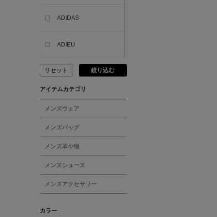
ADIDAS
ADIEU
リセット
絞り込む
ADLIN HUE
アイテムカテゴリ
ADVISORY BOARD
CRYSTALS
メンズウェア
メンズバッグ
AESOP
メンズ革小物
AETA
メンズシューズ
メンズアクセサリー
AKIKO OGAWA.
カラー
ALBERT THURSTON