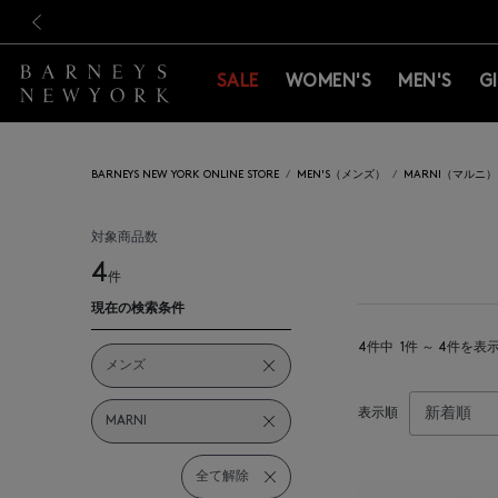
新規登録のお客様も対象！＜M
新規登録のお客様も対象！＜M
前の画像
SALE
WOMEN'S
MEN'S
G
BARNEYS NEW YORK ONLINE STORE
MEN'S（メンズ）
MARNI（マルニ）
対象商品数
4
件
現在の検索条件
4件中
1件 ～ 4件を表
メンズ
表示順
MARNI
全て解除