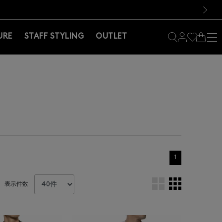
料！お買い物の際は会員登録を！
料！お買い物の際は会員登録を！
次の画像
URE
STAFF STYLING
OUTLET
1
表示件数