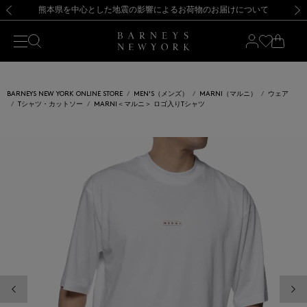
熊本県を中心とした地震の影響によるお荷物のお届けについて
【開催中】SUMMER SALEのご案内・ご注意事項
新規登録のお客様も対象！＜MY BARNEYS＞会員のお客様は11,000円（税込）以上のお買上げで常時送料無料！お買い物の際は会員登録を！
【夏季休業に伴う返品・交換承り一時停止のお知らせ】（2026.8.5）
新規登録のお客様も対象！＜MY BARNEYS＞会員のお客様は11,000円（税込）以上のお買上げで常時送料無料！お買い物の際は会員登録を！
【夏季休業に伴う返品・交換承り一時停止のお知らせ】（2026.8.5）
前の画像
次の
BARNEYS NEW YORK ONLINE STORE
MEN'S（メンズ）
MARNI（マルニ）
ウェア
Tシャツ・カットソー
MARNI＜マルニ＞ ロゴ入りTシャツ
前の画像
次