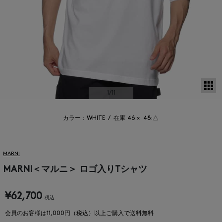
サ
1
/11
カラー：WHITE
/
在庫
46:×
48:△
MARNI
MARNI＜マルニ＞ ロゴ入りTシャツ
¥62,700
税込
会員のお客様は11,000円（税込）以上ご購入で送料無料