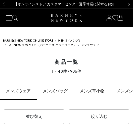
熊本県を中心とした地震の影響によるお荷物のお届けについて
【夏季休業に伴う出荷一時停止のお知らせ】(2026.8.7)
【夏季休業に伴う出荷一時停止のお知らせ】(2026.8.7)
【開催中】SUMMER SALEのご案内・ご注意事項
【オンラインストア カスタマーセンター夏季休業に関するお知らせ】（2026.8.7）
新規登録のお客様も対象！＜MY BARNEYS＞会員のお客様は11,000円（税込）以上のお買上げで常時送料無料！お買い物の際は会員登録を！
【夏季休業に伴う返品・交換承り一時停止のお知らせ】（2026.8.5）
新規登録のお客様も対象！＜MY BARNEYS＞会員のお客様は11,000円（税込）以上のお買上げで常時送料無料！お買い物の際は会員登録を！
前の画像
次の
BARNEYS NEW YORK ONLINE STORE
MEN'S（メンズ）
BARNEYS NEW YORK（バーニーズ ニューヨーク）
メンズウェア
商品一覧
1 - 40件 / 906件
メンズウェア
メンズバッグ
メンズ革小物
メンズシ
並び替え
絞り込む