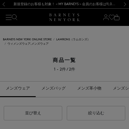
熊本県を中心とした地震の影響によるお荷物のお届けについて
【開催中】SUMMER SALEのご案内・ご注意事項
新規登録のお客様も対象！＜MY BARNEYS＞会員のお客様は11,000円（税込）以上のお買上げで常時送料無料！お買い物の際は会員登録を！
【夏季休業に伴う返品・交換承り一時停止のお知らせ】（2026.8.5）
新規登録のお客様も対象！＜MY BARNEYS＞会員のお客様は11,000円（税込）以上のお買上げで常時送料無料！お買い物の際は会員登録を！
【夏季休業に伴う返品・交換承り一時停止のお知らせ】（2026.8.5）
前の画像
次の
BARNEYS NEW YORK ONLINE STORE
LAMRONS（ラムロンズ）
ウィメンズウェア,メンズウェア
商品一覧
1 - 2件 / 2件
メンズウェア
メンズバッグ
メンズ革小物
メンズシ
並び替え
絞り込む